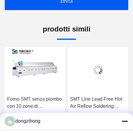
Invia
prodotti simili
Forno SMT senza piombo
SMT Line Lead Free Hot
con 10 zone di
Air Reflow Soldering
riscaldamento e controllo
Machine YS-1000
della temperatura PID per
dongzihong
Ora Chiacchieri
Ora Chiacchieri
la produzione di PCB