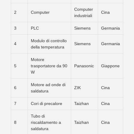
Computer
2
Computer
Cina
industriali
3
PLC
Siemens
Germania
Modulo di controllo
4
Siemens
Germania
della temperatura
Motore
5
trasportatore da 90
Panasonic
Giappone
W
Motore ad onde di
6
ZIK
Cina
saldatura
7
Cori di precalore
Taizhan
Cina
Tubo di
8
riscaldamento a
Taizhan
Cina
saldatura