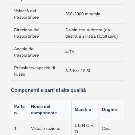
Velocità del
300-2000 mm/min
trasportatore
Direzione del
Da sinistra a destra (da
trasportatore
destra a sinistra facoltativo)
Angolo del
4-7o
trasportatore
Pressione/capacità di
3-5 bar / 6,5L
flusso
Componenti e parti di alta qualità
Parte
Nome del
Marchio
Origine
n.
componente
L E N O V
1
Visualizzazione
Cina
O