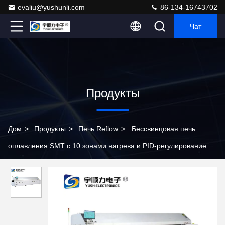
evaliu@yushunli.com
86-134-16743702
Чат
Продукты
Дом
>
Продукты
>
Печь Reflow
>
Бессвинцовая печь
оплавления SMT с 10 зонами нагрева и PID-регулированием
температуры для производства печатных плат