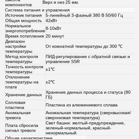
Верх и низ 25 мм.
компонентов
Система питания и управления
Источник питания
5-линейный 3-фазный 380 В 50/60 Гц
Общая мощность
42кВт
Нормальное
8-10кВт
энергопотребление
Время потепления
20 минут
Диапазон
настройки
От комнатной температуры до 300 ℃
температуры
Метод контроля
ПИД-регулирование с обратной связью и
температуры
управление SSR
Точность контроля
±1℃
температуры
Отклонение
температуры на
±2℃
плате
Хранение данных процесса и статуса (80
Хранение данных
ГБ)
Сопловая
Пластина из алюминиевого сплава
пластина
Аномальная
Аномальная температура (сверхвысокая/
тревога
сверхнизкая температура)
Свет башни: желтый-предупреждение,
Плата сбросила
зеленый-нормальный, красный-
сигнал тревоги
ненормальный.
Общие характеристики