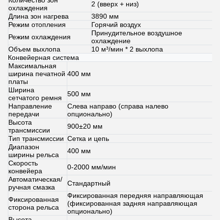
Количество зон
2 (вверх + низ)
охлаждения
Длина зон нагрева
3890 мм
Режим отопления
Горячий воздух
Принудительное воздушное
Режим охлаждения
охлаждение
Объем выхлопа
10 м³/мин * 2 выхлопа
Конвейерная система
Максимальная
ширина печатной
400 мм
платы
Ширина
500 мм
сетчатого ремня
Направление
Слева направо (справа налево
передачи
опционально)
Высота
900±20 мм
трансмиссии
Тип трансмиссии
Сетка и цепь
Диапазон
400 мм
ширины рельса
Скорость
0-2000 мм/мин
конвейера
Автоматическая/
Стандартный
ручная смазка
Фиксированная передняя направляющая
Фиксированная
(фиксированная задняя направляющая
сторона рельса
опционально)
Высота