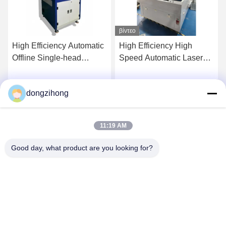
βίντεο
High Efficiency Automatic
High Efficiency High
Offline Single-head
Speed Automatic Laser
Selective Wave Soldering
PCB Depaneling Machine
Machine for PCB
for SMT Production Line
dongzihong
Λάβετε την Καλύτερη
Λάβετε την Καλύτερη
Assembly
Τιμή
Τιμή
11:19 AM
Good day, what product are you looking for?
YUSH Electronic Technology Co.,Ltd
evaliu@yushunli.com
86-134-16743702