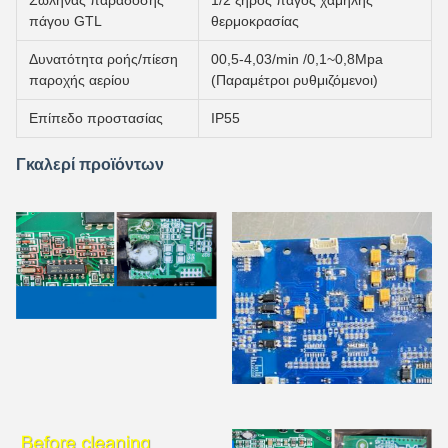
Σωλήνας παράδοσης
1/2 ξηρός πάγος χαμηλής
πάγου GTL
θερμοκρασίας
Δυνατότητα ροής/πίεση
00,5-4,03/min /0,1~0,8Mpa
παροχής αερίου
(Παραμέτροι ρυθμιζόμενοι)
Επίπεδο προστασίας
IP55
Γκαλερί προϊόντων