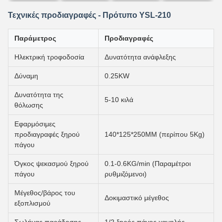
Τεχνικές προδιαγραφές - Πρότυπο YSL-210
Παράμετρος
Προδιαγραφές
Ηλεκτρική τροφοδοσία
Δυνατότητα ανάφλεξης
Δύναμη
0.25KW
Δυνατότητα της
5-10 κιλά
θόλωσης
Εφαρμόσιμες
προδιαγραφές ξηρού
140*125*250MM (περίπου 5Kg)
πάγου
Όγκος ψεκασμού ξηρού
0.1-0.6KG/min (Παραμέτροι
πάγου
ρυθμιζόμενοι)
Μέγεθος/βάρος του
Δοκιμαστικό μέγεθος
εξοπλισμού