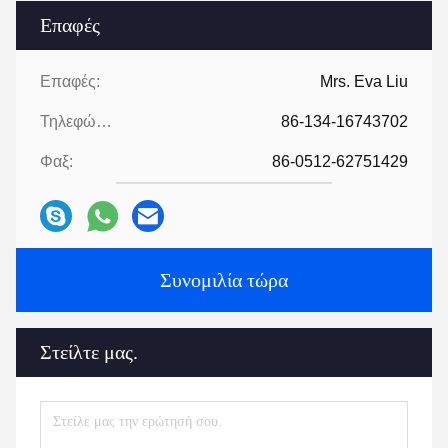
Επαφές
Επαφές:
Mrs. Eva Liu
Τηλεφώνημα:
86-134-16743702
Φαξ:
86-0512-62751429
Συνομιλία τώρα
Στείλτε μας.