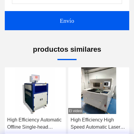
Envío
productos similares
El video
E
High Efficiency Automatic
High Efficiency High
Offline Single-head
Speed Automatic Laser