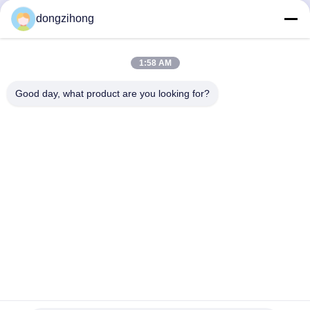
Selective Wave Soldering
PCB Depaneling Machine
Machine for PCB
for SMT Production Line
dongzihong
Ahora Charle
Ahora Charle
Assembly
1:58 AM
Good day, what product are you looking for?
YUSH Electronic Technology Co.,Ltd
evaliu@yushunli.com
86-134-16743702
5to piso, No.10, Shanquan Road, Aldea Yongtou, Ciudad
de Chang'an, Ciudad de Dongguan, provincia de
Guangdong, China.
Buena calidad de China Línea de producción SMT