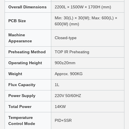
Overall Dimensions
2200L × 1500W × 1700H (mm)
Min: 30(L) × 30(W); Max: 600(L) ×
PCB Size
600(W) (mm)
Machine
Closed-type
Appearance
Preheating Method
TOP IR Preheating
Operating Height
900±20mm
Weight
Approx. 900KG
Flux Capacity
1L
Power Supply
220V 50/60HZ
Total Power
14KW
Temperature
PID+SSR
Control Mode