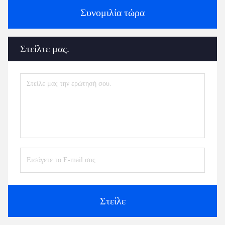
Συνομιλία τώρα
Στείλτε μας.
Στείλε