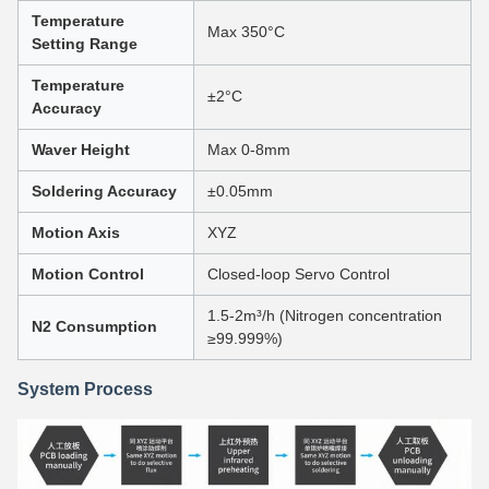
Temperature
Max 350°C
Setting Range
Temperature
±2°C
Accuracy
Waver Height
Max 0-8mm
Soldering Accuracy
±0.05mm
Motion Axis
XYZ
Motion Control
Closed-loop Servo Control
1.5-2m³/h (Nitrogen concentration
N2 Consumption
≥99.999%)
System Process