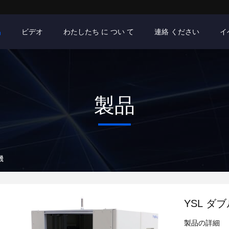
品
ビデオ
わたしたち に つい て
連絡 ください
イ
製品
機
YSL ダ
製品の詳細