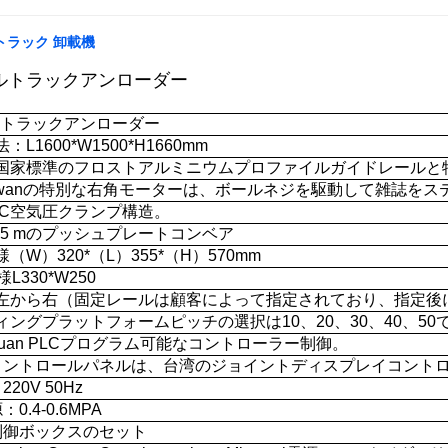
ルトラック 卸載機
ブルトラックアンローダー
ルトラックアンローダー
L1600*W1500*H1660mm
な国家標準のフロストアルミニウムプロファイルガイドレールと
taiwanの特別な右角モーターは、ボールネジを駆動して雑誌を
AC空気圧クランプ構造。
.65 mのプッシュプレートコンベア
（W）320*（L）355*（H）570mm
L330*W250
：左から右（固定レールは顧客によって指定されており、指定後
ィングプラットフォームピッチの選択は10、20、30、40、50
chuan PLCプログラム可能なコントローラー制御。
コントロールパネルは、台湾のジョイントディスプレイコント
20V 50Hz
0.4-0.6MPA
制御ボックスのセット