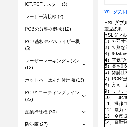
ICT/FCTテスター
(3)
YSL ダブ
レーザー溶接機
(2)
YSLダ
製品説明
PCBの分離器機械
(12)
YSLダブ
1）外部寸法：
PCB基板デパネライザー機
2）特別
(5)
3）90w
4）空気T
レーザーマーキングマシン
5）長さ0
(12)
6）雑誌仕様
7）PCB仕様
ホットバーはんだ付け機
(13)
8）方向
9）リフテ
PCBA コーティングライン
10）Hui
(22)
11）操作
12）電力：2
産業掃除機
(30)
13）空気源：
14）電動
防湿庫
(27)