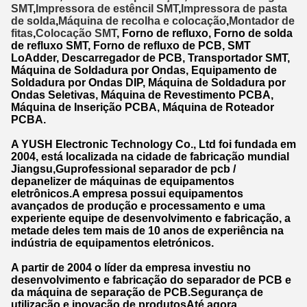
SMT
,
Impressora de estêncil SMT
,
Impressora de pasta
de solda
,
Máquina de recolha e colocação
,
Montador de
fitas
,
Colocação SMT
, Forno de refluxo, Forno de solda
de refluxo SMT, Forno de refluxo de PCB, SMT
Lo
Adder, Descarregador de PCB, Transportador SMT,
Máquina de Soldadura por Ondas, Equipamento de
Soldadura por Ondas DIP, Máquina de Soldadura por
Ondas Seletivas, Máquina de Revestimento PCBA,
Máquina de Inserição PCBA, Máquina de Roteador
PCBA.
A YUSH Electronic Technology Co., Ltd foi fundada em
2004, está localizada na cidade de fabricação mundial
Jiangsu,Guprofessional separador de pcb /
depanelizer de máquinas de equipamentos
eletrônicos.A empresa possui equipamentos
avançados de produção e processamento e uma
experiente equipe de desenvolvimento e fabricação, a
metade deles tem mais de 10 anos de experiência na
indústria de equipamentos eletrónicos.
A partir de 2004 o líder da empresa investiu no
desenvolvimento e fabricação do separador de PCB e
da máquina de separação de PCB.Segurança de
utilização e inovação de produtosAté agora,