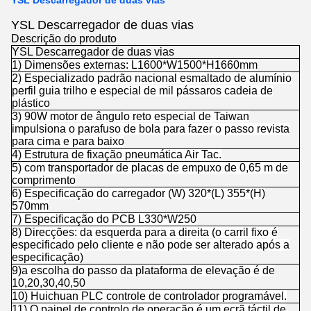
YSL Descarregador de duas vias
YSL Descarregador de duas vias
Descrição do produto
YSL Descarregador de duas vias
1) Dimensões externas: L1600*W1500*H1660mm
2) Especializado padrão nacional esmaltado de alumínio
perfil guia trilho e especial de mil pássaros cadeia de
plástico
3) 90W motor de ângulo reto especial de Taiwan
impulsiona o parafuso de bola para fazer o passo revista
para cima e para baixo
4) Estrutura de fixação pneumática Air Tac.
5) com transportador de placas de empuxo de 0,65 m de
comprimento
6) Especificação do carregador (W) 320*(L) 355*(H)
570mm
7) Especificação do PCB L330*W250
8) Direcções: da esquerda para a direita (o carril fixo é
especificado pelo cliente e não pode ser alterado após a
especificação)
9)a escolha do passo da plataforma de elevação é de
10,20,30,40,50
10) Huichuan PLC controle de controlador programável.
11) O painel de controlo de operação é um ecrã táctil de