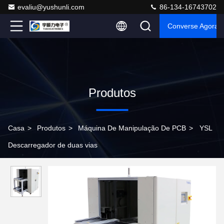
evaliu@yushunli.com
86-134-16743702
Converse Agora
Produtos
Casa
>
Produtos
>
Máquina De Manipulação De PCB
>
YSL
Descarregador de duas vias