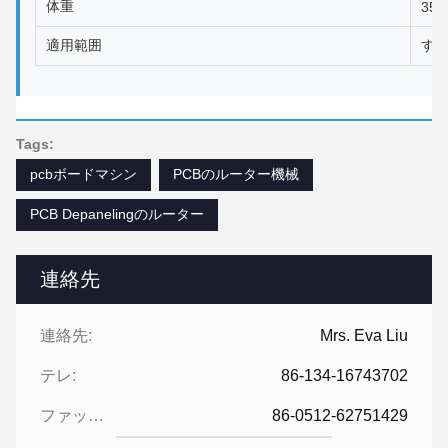
体重
350
適用範囲
すべ
Tags:
pcbボードマシン
PCBのルーター機械
PCB Depanelingのルーター
連絡先
連絡先:
Mrs. Eva Liu
テレ:
86-134-16743702
ファックス:
86-0512-62751429