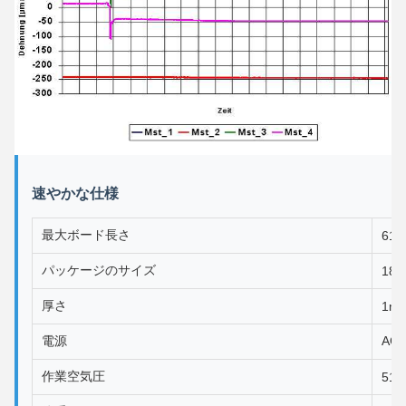
速やかな仕様
最大ボード長さ
610
パッケージのサイズ
181
厚さ
1m
電源
AC2
作業空気圧
516