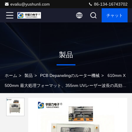
evaliu@yushunli.com
86-134-16743702
チャット
製品
ホーム
>
製品
>
PCB Depanelingのルーター機械
>
610mm X
500mm 最大処理フォーマット、355nm UVレーザー波長の高効率
PCBルーターマシン