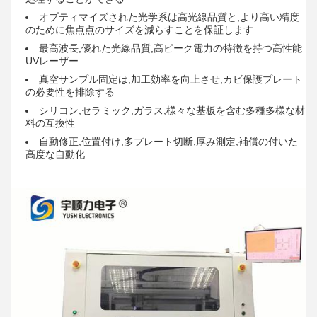
オプティマイズされた光学系は高光線品質と,より高い精度
のために焦点点のサイズを減らすことを保証します
最高波長,優れた光線品質,高ピーク電力の特徴を持つ高性能
UVレーザー
真空サンプル固定は,加工効率を向上させ,カビ保護プレート
の必要性を排除する
シリコン,セラミック,ガラス,様々な基板を含む多種多様な材
料の互換性
自動修正,位置付け,多プレート切断,厚み測定,補償の付いた
高度な自動化