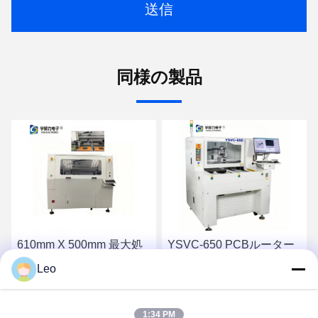
送信
同様の製品
610mm X 500mm 最大処
YSVC-650 PCBルーター
理フォーマット、355nm
デパネリングマシン、
Leo
UVレーザー波長の高効率
±0.01mmの切断精度、
PCBルーターマシン
CCDカメラアライメン
最高の価格を入手
最高の価格を入手
ト、および高速X-Yロボッ
1:34 PM