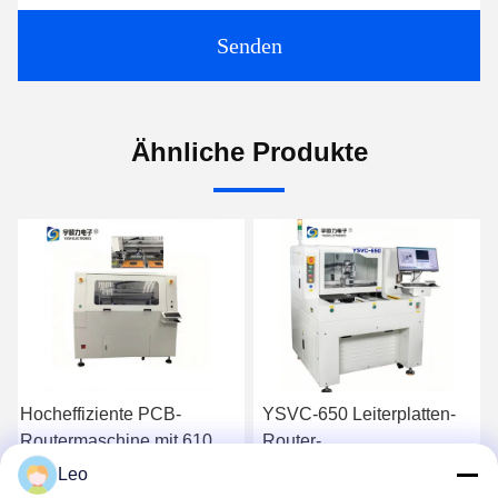
Senden
Ähnliche Produkte
YSVC-650 Leiterplatten-
Hochwertige und
Router-
hocheffiziente PCB-
Entflechtungsmaschine
Router-Depanle-Maschine
Leo
t
mit ± 0,01 mm
YSVC-650