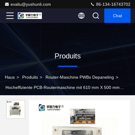
evaliu@yushunli.com
86-134-16743702
Chat
Produits
Haus
>
Produits
>
Router-Maschine PWBs Depaneling
>
Hocheffiziente PCB-Routermaschine mit 610 mm X 500 mm
Maximalverarbeitungsformat und 355 nm UV-Laserwellenlänge