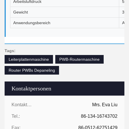
Arbeitsluftdruck
516
Gewicht
350
Anwendungsbereich
All
Tags:
Leiterplattenmaschine
PWB-Routermaschine
Router PWBs Depaneling
Kontaktpersonen
Kontaktpersonen:
Mrs. Eva Liu
Tel.:
86-134-16743702
Fax:
86-0512-62751429