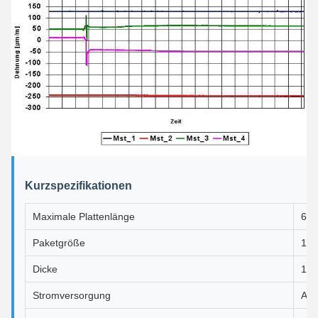
Kurzspezifikationen
Maximale Plattenlänge
610
Paketgröße
181
Dicke
1 
Stromversorgung
AC2