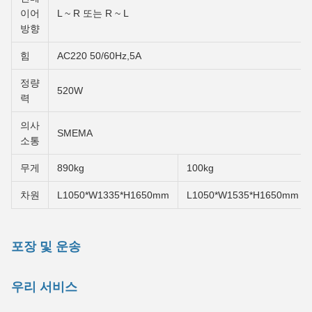
이어
L ~ R 또는 R ~ L
방향
힘
AC220 50/60Hz,5A
정량
520W
력
의사
SMEMA
소통
무게
890kg
100kg
차원
L1050*W1335*H1650mm
L1050*W1535*H1650mm
포장 및 운송
우리 서비스