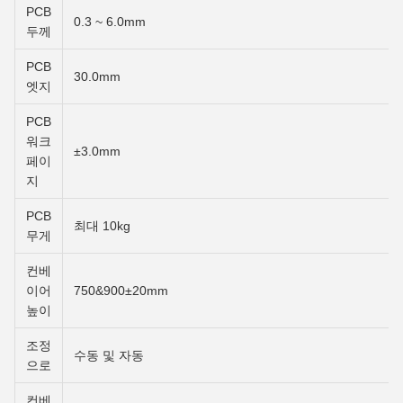
PCB
0.3 ~ 6.0mm
두께
PCB
30.0mm
엣지
PCB
워크
±3.0mm
페이
지
PCB
최대 10kg
무게
컨베
이어
750&900±20mm
높이
조정
수동 및 자동
으로
컨베