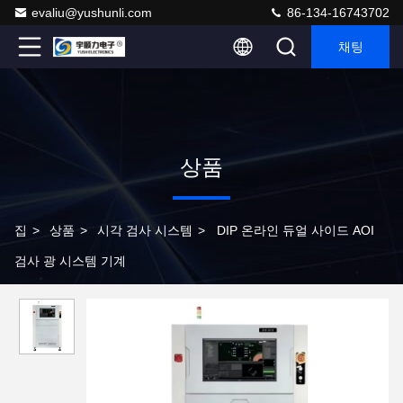
evaliu@yushunli.com
86-134-16743702
채팅
상품
집
>
상품
>
시각 검사 시스템
>
DIP 온라인 듀얼 사이드 AOI
검사 광 시스템 기계