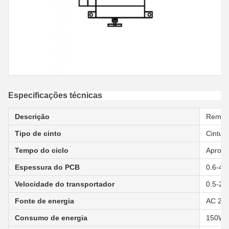
Especificações técnicas
Descrição
Remove
Tipo de cinto
Cintura
Tempo do ciclo
Aproxi
Espessura do PCB
0.6-4
Velocidade do transportador
0.5-20
Fonte de energia
AC 220
Consumo de energia
150W 