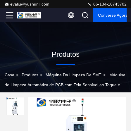
evaliu@yushunli.com
86-134-16743702
Converse Agora
Produtos
Casa
>
Produtos
>
Máquina Da Limpeza De SMT
>
Máquina
de Limpeza Automática de PCB com Tela Sensível ao Toque e
Velocidade Ajustável da Esteira para Linha de Montagem de PCB