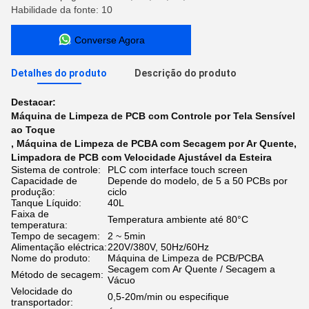
Habilidade da fonte: 10
Converse Agora
Detalhes do produto
Descrição do produto
Destacar:
Máquina de Limpeza de PCB com Controle por Tela Sensível
ao Toque
,
Máquina de Limpeza de PCBA com Secagem por Ar Quente
,
Limpadora de PCB com Velocidade Ajustável da Esteira
Sistema de controle:
PLC com interface touch screen
Capacidade de
Depende do modelo, de 5 a 50 PCBs por
produção:
ciclo
Tanque Líquido:
40L
Faixa de
Temperatura ambiente até 80°C
temperatura:
Tempo de secagem:
2 ~ 5min
Alimentação eléctrica:
220V/380V, 50Hz/60Hz
Nome do produto:
Máquina de Limpeza de PCB/PCBA
Secagem com Ar Quente / Secagem a
Método de secagem:
Vácuo
Velocidade do
0,5-20m/min ou especifique
transportador: