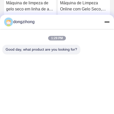
Máquina de limpeza de
Máquina de Limpeza
gelo seco em linha de alta
Online com Gelo Seco,
eficiência com limpeza
com Limpeza Não
não abrasiva
Abrasiva, Sem Resíduos
dongzihong
Converse Agora
Converse Agora
Secundários e
Capacidade do Funil de
1:29 PM
5-10Kg
Good day, what product are you looking for?
YUSH Electronic Technology Co.,Ltd
evaliu@yushunli.com
86-134-16743702
5º andar, nº 10, Estrada Shanquan, Aldeia Yongtou,
Cidade de Chang'an, Cidade de Dongguan, província de
Guangdong, China.