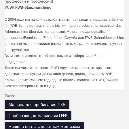
профессий и профессий)
YUSH PWB-Stanzmaschine:
С 2004 года мы начали разрабатывать, производить, продавать,Service
für PWB-Schneidemaschine bis jetzt wir haben produziert unterschiedliche
Artenmaschine über das manuelles/mit Motorantrieb/pneumatisch-
gesteuertes/Formlochen/Fräserfräser (Служба для PWB-Schneidemaschine
до сих пор мы производили различные виды машин с помощью ручных
инструментов).
Вы можете зависеть от обстоятельств и выбирать наиболее
подходящее.
Также мы можем изготовить PWB-срезные машины, которые вам
действительно нужны (какая-либо форма, длина, прочность PWB,
алюминиевые PWB, светодиодные полосы, солнечные PWB,FR4 und
weiches Материал ФПК и т.д..)
Tags:
Машина для пробивания ПКБ
Пробивающая машина из ПФК
машина платы с печатным монтажом