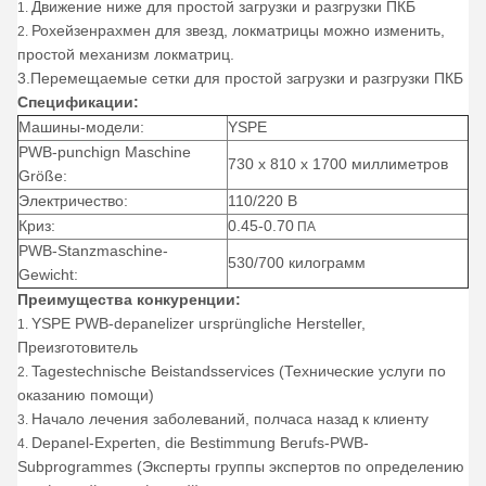
Движение ниже для простой загрузки и разгрузки ПКБ
1.
Рохейзенрахмен для звезд, локматрицы можно изменить,
2.
простой механизм локматриц.
3.Перемещаемые сетки для простой загрузки и разгрузки ПКБ
Спецификации:
Машины-модели:
YSPE
PWB-punchign Maschine
730 x 810 x 1700 миллиметров
Größe:
Электричество:
110/220 В
Криз:
0.45-0.70
ПА
PWB-Stanzmaschine-
530/700 килограмм
Gewicht:
Преимущества конкуренции:
YSPE PWB-depanelizer ursprüngliche Hersteller,
1.
Преизготовитель
Tagestechnische Beistandsservices (Технические услуги по
2.
оказанию помощи)
Начало лечения заболеваний, полчаса назад к клиенту
3.
Depanel-Experten, die Bestimmung Berufs-PWB-
4.
Subprogrammes (Эксперты группы экспертов по определению