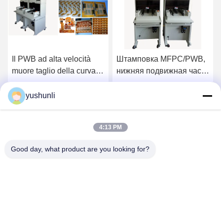
Il PWB ad alta velocità
Штамповка MFPC/PWB,
muore taglio della curva
нижняя подвижная часть
della punzonatrice FPC
автоматического
без Стрейс (ПВБ с
сепаратора PWB
yushunli
у
Получить лучшую цену
Получить лучшую цену
высокой скоростью вниз
умирает
по кривой отбивающего
4:13 PM
устройства)
Good day, what product are you looking for?
YUSH Electronic Technology Co.,Ltd
evaliu@yushunli.com
86-134-16743702