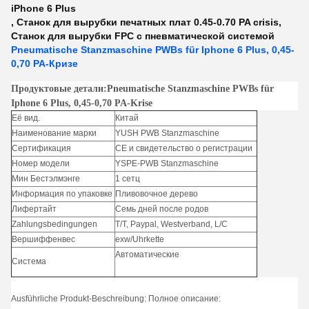
iPhone 6 Plus
,
Станок для вырубки печатных плат 0.45-0.70 PA crisis
,
Станок для вырубки FPC с пневматической системой
Pneumatische Stanzmaschine PWBs für Iphone 6 Plus, 0,45-
0,70 PA-Кризе
Продуктовые детали:Pneumatische Stanzmaschine PWBs für
Iphone 6 Plus, 0,45-0,70 PA-Krise
Её вид.
Китай
Наименование марки
YUSH PWB Stanzmaschine
Сертификация
СЕ и свидетельство о регистрации
Номер модели
YSPE-PWB Stanzmaschine
Мин Бестэлмэнге
1 сетц
Информация по упаковке
Пливовочное дерево
Лифертайт
Семь дней после родов
Zahlungsbedingungen
T/T, Paypal, Westverband, L/C
Вершиффенвес
exw/Uhrkette
Автоматические
Система
Ausführliche Produkt-Beschreibung: Полное описание: