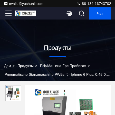
evaliu@yushunli.com
86-134-16743702
Чат
Продукты
Дом
>
Продукты
>
Pcb/машина Fpc Пробивая
>
Pneumatische Stanzmaschine PWBs für Iphone 6 Plus, 0,45-0,70
PA-Кризе