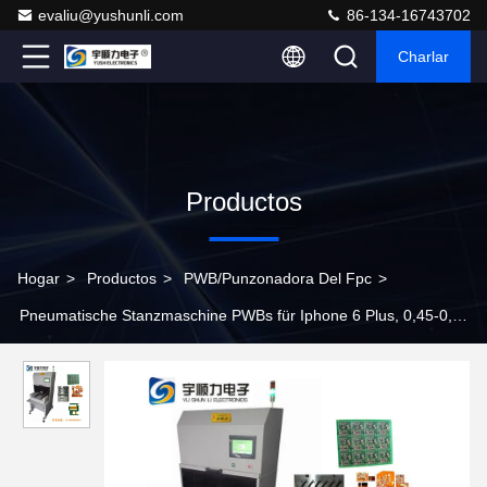
evaliu@yushunli.com
86-134-16743702
Charlar
Productos
Hogar
>
Productos
>
PWB/punzonadora Del Fpc
>
Pneumatische Stanzmaschine PWBs für Iphone 6 Plus, 0,45-0,70
PA-Krise también incluido