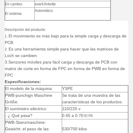
En cambio.
exw/Uhrkette
Automático
El sistema
Descripción del producto:
El movimiento es más bajo para la simple carga y descarga de
1.
PCB.
Es una herramienta simple para hacer que las matrices de
2.
Loch se cambien.
3.Senzores móviles para fácil carga y descarga de PCB con
matriz de corte en forma de FPC en forma de PWB en forma de
FPC
Especificaciones:
El modelo de la máquina:
YSPE
PWB-punchign Maschine
Se trata de una muestra de las
Größe:
características de los productos.
El suministro eléctrico:
110/220 v
- ¿ Qué pasa?
0.45 a 0.70
El PA
PWB-Stanzmaschine-
Gewicht: el peso de las
530/700 kilos