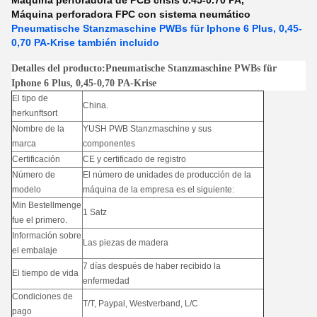
Máquina perforadora de PCB crisis 0.45-0.70 PA
,
Máquina perforadora FPC con sistema neumático
Pneumatische Stanzmaschine PWBs für Iphone 6 Plus, 0,45-
0,70 PA-Krise también incluido
Detalles del producto:Pneumatische Stanzmaschine PWBs für
Iphone 6 Plus, 0,45-0,70 PA-Krise
El tipo de
China.
herkunftsort
Nombre de la
YUSH PWB Stanzmaschine y sus
marca
componentes
Certificación
CE y certificado de registro
Número de
El número de unidades de producción de la
modelo
máquina de la empresa es el siguiente:
Min Bestellmenge
1 Satz
fue el primero.
Información sobre
Las piezas de madera
el embalaje
7 días después de haber recibido la
El tiempo de vida
enfermedad
Condiciones de
T/T, Paypal, Westverband, L/C
pago