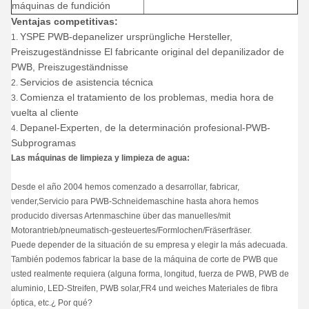
máquinas de fundición
Ventajas competitivas:
YSPE PWB-depanelizer ursprüngliche Hersteller,
1.
Preiszugeständnisse El fabricante original del depanilizador de
PWB, Preiszugeständnisse
Servicios de asistencia técnica
2.
Comienza el tratamiento de los problemas, media hora de
3.
vuelta al cliente
Depanel-Experten, de la determinación profesional-PWB-
4.
Subprogramas
Las máquinas de limpieza y limpieza de agua:
Desde el año 2004 hemos comenzado a desarrollar, fabricar,
vender,Servicio para PWB-Schneidemaschine hasta ahora hemos
producido diversas Artenmaschine über das manuelles/mit
Motorantrieb/pneumatisch-gesteuertes/Formlochen/Fräserfräser.
Puede depender de la situación de su empresa y elegir la más adecuada.
También podemos fabricar la base de la máquina de corte de PWB que
usted realmente requiera (alguna forma, longitud, fuerza de PWB, PWB de
aluminio, LED-Streifen, PWB solar,FR4 und weiches Materiales de fibra
óptica, etc.¿ Por qué?