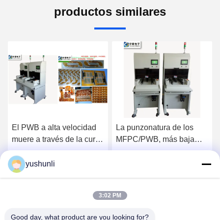
productos similares
La punzonatura de los
Máquina de alimentación
a
MFPC/PWB, más baja
del separador de
móvil del separador
automóviles para el borde
automático del PWB
de aluminio de PCB y
yushunli
Ahora Charle
Ahora Charle
muere
FPC
3:02 PM
Good day, what product are you looking for?