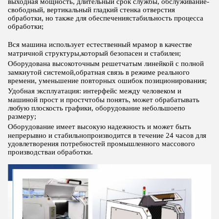
выходная мощность, длительный срок службы, обслуживание
-
свободный, вертикальный гладкий стенка отверстия
обработки, но также для обеспечения
стабильность процесса
обработки;
Вся машина использует естественный мрамор в качестве
матричной структуры,
который безопасен и стабилен;
Оборудована высокоточным решетчатым линейкой с полной
замкнутой системой,
обратная связь в режиме реального
времени, уменьшение повторных ошибок позиционирования;
Удобная эксплуатация: интерфейс между человеком и
машиной прост и прост
чтобы понять, может обрабатывать
любую плоскость графики, оборудование небольшое
по
размеру;
Оборудование имеет высокую надежность и может быть
непрерывно и стабильно
производится в течение 24 часов для
удовлетворения потребностей промышленного массового
производства
и обработки.