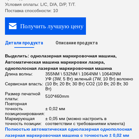
Условия оплаты: L/C, D/A, D/P, T/T.
Поставка способности: 10
Получить лучшую цену
Детали продукта
Описание продукта
Выделить:
однолазерная маркировочная машина
,
Автоматическая машина маркировки лазера
,
однополосная лазерная маркировочная машина
Длина волны:
355NM \ 532NM \ 1064NM \ 10640NM
УФ (3W, 5 Вт) зеленый (7W, 10 Вт) волокно
Сервисная власть:
(10 Вт, 20 Вт, 30 Вт) CO2 (10 Вт, 20 Вт, 30
Вт)
Размер печатной
510*460mm
платы:
Повторная
точность
± 0,02 мм
позиционирования:
Маркирующая
± 0,05 мм (можно настроить в
точность позиции:
соответствии с требованиями клиента)
Полностью автоматическая однолазерная однополосная
лазерная маркировочная машина с точностью ± 0,02 мм