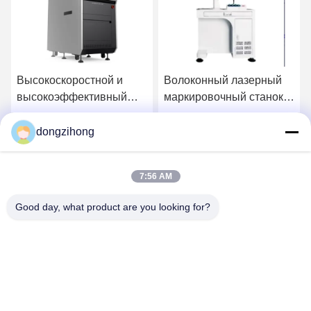
Высокоскоростной и
Волоконный лазерный
высокоэффективный
маркировочный станок
лазерный производитель
серии YS-FL
YSL-U530
dongzihong
у
Получить лучшую цену
Получить лучшую цену
7:56 AM
Good day, what product are you looking for?
YUSH Electronic Technology Co.,Ltd
evaliu@yushunli.com
86-134-16743702