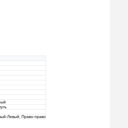
мый
путь
вый-Левый; Право-право