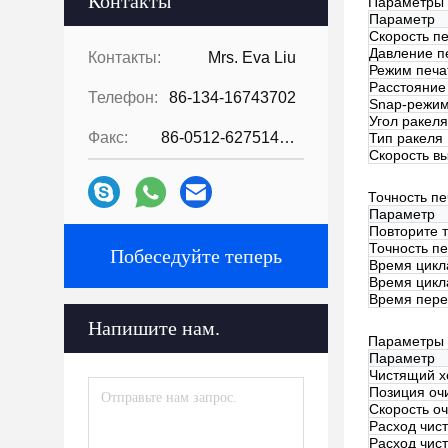
Контакты
Параметры 
Параметр
Скорость п
Давление п
Контакты:
Mrs. Eva Liu
Режим печа
Расстояние
Телефон:
86-134-16743702
Snap-режи
Угол ракеля
Факс:
86-0512-62751429
Тип ракеля
Скорость в
Точность пе
Параметр
Повторите 
Точность п
Побеседуйте теперь
Время цикла
Время цикла
Время пер
Напишите нам.
Параметры 
Параметр
Чистящий х
Позиция оч
Скорость оч
Расход чис
Расход чис