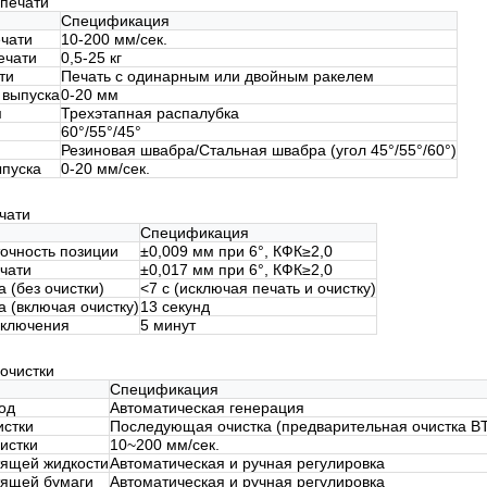
печати
Спецификация
ечати
10-200 мм/сек.
ечати
0,5-25 кг
ти
Печать с одинарным или двойным ракелем
 выпуска
0-20 мм
м
Трехэтапная распалубка
60°/55°/45°
Резиновая швабра/Стальная швабра (угол 45°/55°/60°)
ыпуска
0-20 мм/сек.
чати
Спецификация
точность позиции
±0,009 мм при 6°, КФК≥2,0
ечати
±0,017 мм при 6°, КФК≥2,0
 (без очистки)
<7 с (исключая печать и очистку)
 (включая очистку)
13 секунд
еключения
5 минут
очистки
Спецификация
од
Автоматическая генерация
истки
Последующая очистка (предварительная очистка B
истки
10~200 мм/сек.
тящей жидкости
Автоматическая и ручная регулировка
тящей бумаги
Автоматическая и ручная регулировка