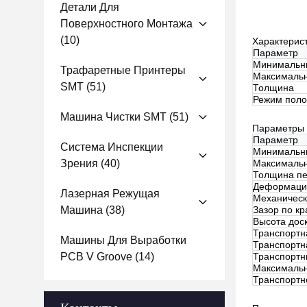
Детали Для
Поверхностного Монтажа
(10)
Характерис
Параметр
Минимальн
Трафаретные Принтеры
Максималь
SMT
(51)
Толщина
Режим поло
Машина Чистки SMT
(51)
Параметры 
Параметр
Система Инспекции
Минимальны
Зрения
(40)
Максимальн
Толщина пе
Деформация
Лазерная Режущая
Механическ
Машина
(38)
Зазор по к
Высота дос
Транспортн
Машины Для Выработки
Транспортн
PCB V Groove
(14)
Транспортн
Максимальн
Транспортн