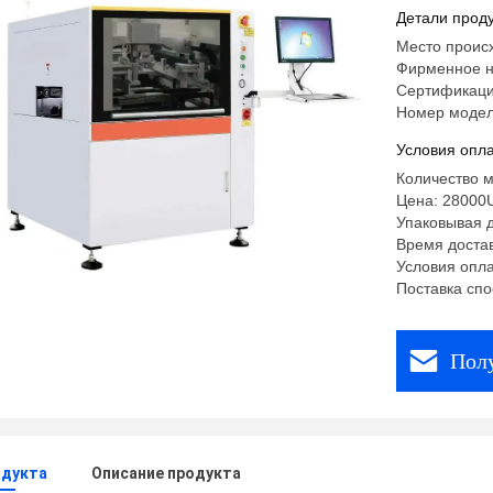
цифровой
Детали проду
и точнос
Место проис
Фирменное н
Сертификаци
Номер модел
Условия опла
Количество м
Цена: 28000
Упаковывая 
Время достав
Условия опла
Поставка спо
Пол
одукта
Описание продукта