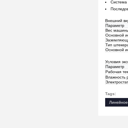
Система 
Последов
Внешний ви
Параметр
Вес машин
Основной и
Заземляющ
Тип штекер
Основной и
Условия эк
Параметр
Рабочая те
Влажность 
Электроста
Tags:
Линейное