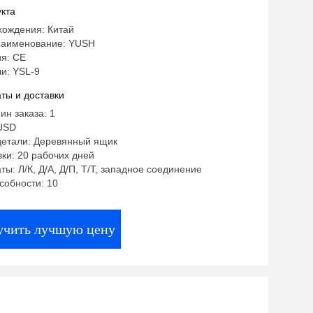
 камерой размером 130 мегапикселей
кта
тью повторного положения ± 0,009 мм
хождения: Китай
аименование: YUSH
я: CE
и: YSL-9
ты и доставки
ин заказа: 1
USD
детали: Деревянный ящик
ки: 20 рабочих дней
ты: Л/К, Д/А, Д/П, Т/Т, западное соединение
собности: 10
учить лучшую цену