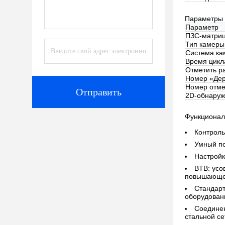
Параметры 
Параметр
ПЗС-матриц
Тип камеры
Система ка
Время цикл
Отметить р
Номер «Де
Номер отме
Отправить
2D-обнару
Функционал
Контроль
Умный по
Настройк
BTB: усо
повышающе
Стандарт
оборудовани
Соединен
стальной се