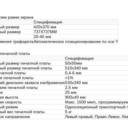
тики рамки экрана
Спецификация
ый размер
420x370 мм
ный размер
737X737MM
20-40 мм
жения трафарета
Автоматическое позиционирование по оси Y
печатной платы
Спецификация
й размер печатной платы
50х50мм
ый размер печатной платы
510x340 мм
чатной платы
0,4-6 мм
 печатной платы
<1%
ий диапазон захвата изображения
530x340 мм
раям печатной платы
2,5 мм
ки
25 мм
ая высота
900±40 мм
ая скорость
Макс. 1500 мм/с, программируе
ый режим
Односекционный транспортный 
ый вес печатной платы
5 кг
ое направление
Левый-правый; Право-Левое; Ле