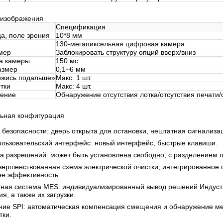
изображения
Спецификация
а, поле зрения
10*8 мм
130-мегапиксельная цифровая камера
мер
Заблокировать структуру опций вверх/вниз
а камеры
150 мс
азмер
0,1~6 мм
ржись подальше»
Макс: 1 шт.
тки
Макс: 4 шт.
жение
Обнаружение отсутствия лотка/отсутствия печати/
ьная конфигурация
 безопасности: дверь открыта для остановки, нештатная сигнализа
льзовательский интерфейс: новый интерфейс, быстрые клавиши.
а разрешений: может быть установлена ​​свободно, с разделением 
вершенствованная схема электрической очистки, интегрированное
е эффективность.
ная система MES: индивидуализированный вывод решений Индустр
я, а также их загрузки.
ие SPI: автоматическая компенсация смещения и обнаружение мен
тки.