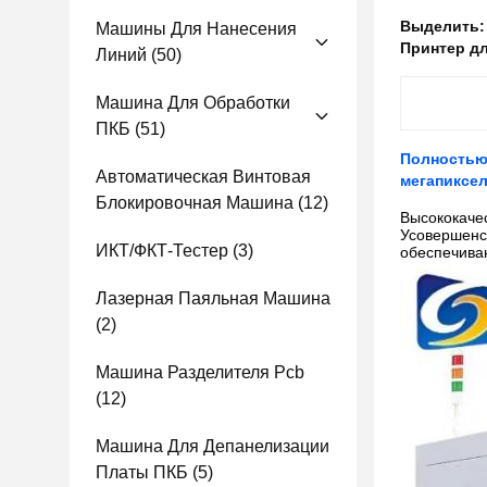
Выделить
Машины Для Нанесения
Принтер дл
Линий
(50)
Машина Для Обработки
ПКБ
(51)
Полностью
Автоматическая Винтовая
мегапиксел
Блокировочная Машина
(12)
Высококаче
Усовершенс
ИКТ/ФКТ-Тестер
(3)
обеспечива
Лазерная Паяльная Машина
(2)
Машина Разделителя Pcb
(12)
Машина Для Депанелизации
Платы ПКБ
(5)