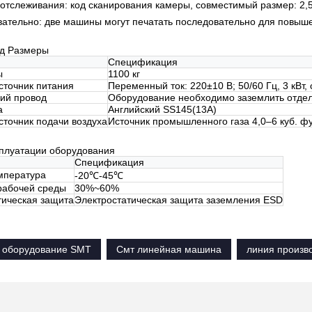
отслеживания: код сканирования камеры, совместимый размер: 2,5*
ательно: две машины могут печатать последовательно для повыш
д Размеры
Спецификация
ы
1100 кг
сточник питания
Переменный ток: 220±10 В; 50/60 Гц, 3 кВт
ий провод
Оборудование необходимо заземлить отдел
а
Английский SS145(13А)
сточник подачи воздуха
Источник промышленного газа 4,0–6 куб. ф
сплуатации оборудования
Спецификация
мпература
-20℃-45℃
рабочей среды
30%~60%
тическая защита
Электростатическая защита заземления ESD
 оборудование SMT
Смт линейная машина
линия произв