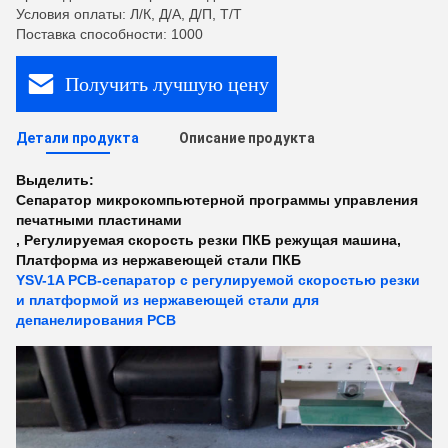
Условия оплаты: Л/К, Д/А, Д/П, Т/Т
Поставка способности: 1000
Получить лучшую цену
Детали продукта
Описание продукта
Выделить:
Сепаратор микрокомпьютерной программы управления
печатными пластинами
,
Регулируемая скорость резки ПКБ режущая машина
,
Платформа из нержавеющей стали ПКБ
YSV-1A PCB-сепаратор с регулируемой скоростью резки
и платформой из нержавеющей стали для
депанелирования PCB