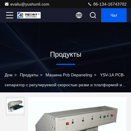
evaliu@yushunli.com
86-134-16743702
Чат
Продукты
Дом
>
Продукты
>
Машина Pcb Depaneling
>
YSV-1A PCB-
сепаратор с регулируемой скоростью резки и платформой из
нержавеющей стали для депанелирования PCB