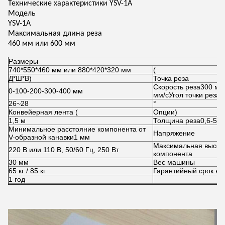
Технические характеристики YSV-1A
Модель
YSV-1A
Максимальная длина реза
460 мм или 600 мм
Размеры
740*550*460 мм или 880*420*320 мм
(
Д*Ш*В)
Точка реза
Скорость реза
300 мм/
0-100-200-300-400 мм
мм/с
Угол точки реза
26~28
°
Конвейерная лента (
Опции)
1,5 м
Толщина реза
0,6-5,0
Минимальное расстояние компонента от
Напряжение
V-образной канавки
1 мм
Максимальная высот
220 В или 110 В, 50/60 Гц, 250 Вт
компонента
30 мм
Вес машины
65 кг / 85 кг
Гарантийный срок н
1 год