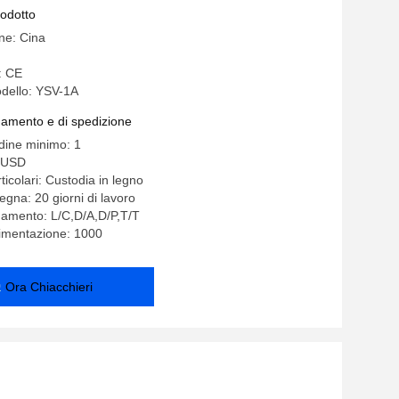
ling dei PCB
rodotto
ine: Cina
: CE
dello: YSV-1A
gamento e di spedizione
rdine minimo: 1
 USD
ticolari: Custodia in legno
egna: 20 giorni di lavoro
gamento: L/C,D/A,D/P,T/T
limentazione: 1000
Ora Chiacchieri