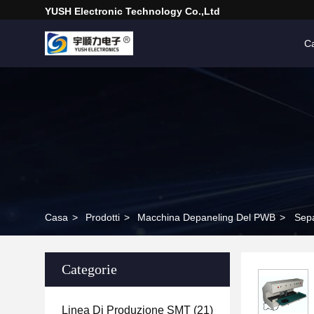
YUSH Electronic Technology Co.,Ltd
C
Casa
>
Prodotti
>
Macchina Depaneling Del PWB
>
Sepa
Categorie
Linea Di Produzione SMT
(21)