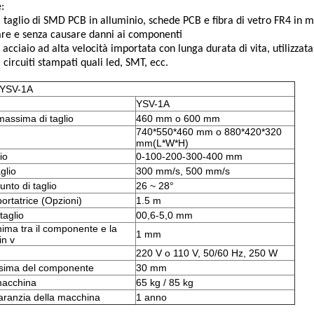
:
l taglio di SMD PCB in alluminio, schede PCB e fibra di vetro FR4 in m
are e senza causare danni ai componenti
 acciaio ad alta velocità importata con lunga durata di vita, utilizzat
 circuiti stampati quali led, SMT, ecc.
i YSV-1A
YSV-1A
assima di taglio
460 mm o 600 mm
740*550*460 mm o 880*420*320
mm
(
L*W*H)
io
0-100-200-300-400 mm
aglio
300 mm/s, 500 mm/s
unto di taglio
26 ~ 28
°
ortatrice (
Opzioni)
1.5 m
taglio
00,6-5,0 mm
ima tra il componente e la
1 mm
in v
220 V o 110 V, 50/60 Hz, 250 W
sima del componente
30 mm
macchina
65 kg / 85 kg
aranzia della macchina
1 anno