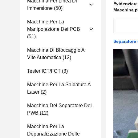
Macchina Per Linea Di
Evidenziar
Immersione
(50)
Macchina pe
Macchine Per La
Manipolazione Dei PCB
(51)
Separatore 
Macchina Di Bloccaggio A
Vite Automatica
(12)
Tester ICT/FCT
(3)
Macchine Per La Saldatura A
Laser
(2)
Macchina Del Separatore Del
PWB
(12)
Macchina Per La
Depanalizzazione Delle