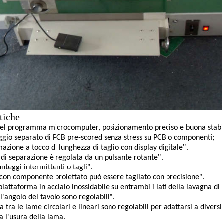
tiche
del programma microcomputer, posizionamento preciso e buona stabil
ggio separato di PCB pre-scored senza stress su PCB o componenti;
".
zione a tocco di lunghezza di taglio con display digitale
".
 di separazione è regolata da un pulsante rotante
".
unteggi intermittenti o tagli
".
 con componente proiettato può essere tagliato con precisione
iattaforma in acciaio inossidabile su entrambi i lati della lavagna di t
".
 l'angolo del tavolo sono regolabili
a tra le lame circolari e lineari sono regolabili per adattarsi a diversi
 l'usura della lama.