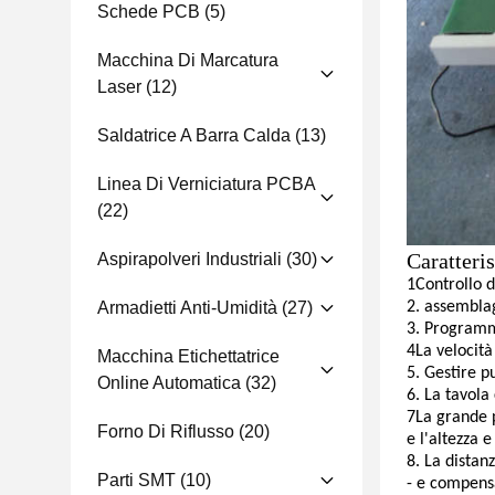
Schede PCB
(5)
Macchina Di Marcatura
Laser
(12)
Saldatrice A Barra Calda
(13)
Linea Di Verniciatura PCBA
(22)
Caratteris
Aspirapolveri Industriali
(30)
1Controllo 
Armadietti Anti-Umidità
(27)
2. assembla
3. Programma
4La velocità
Macchina Etichettatrice
5. Gestire p
Online Automatica
(32)
6. La tavola
7La grande p
Forno Di Riflusso
(20)
e l'altezza e
8. La distanz
Parti SMT
(10)
- e compensa