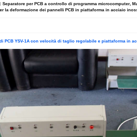
e:
Separatore per PCB a controllo di programma microcomputer
,
Ma
r la deformazione dei pannelli PCB in piattaforma in acciaio inos
di PCB YSV-1A con velocità di taglio regolabile e piattaforma in a