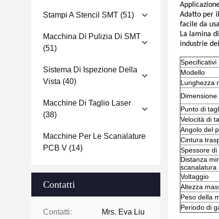
Applicazione
Stampi A Stencil SMT
(51)
Adatto per i
facile da us
La lamina di
Macchina Di Pulizia Di SMT
industrie dei
(51)
Specificativ
Sistema Di Ispezione Della
Modello
Vista
(40)
Lunghezza m
Dimensione
Macchine Di Taglio Laser
Punto di tagl
(38)
Velocità di t
Angolo del p
Macchine Per Le Scanalature
Cintura trasp
PCB V
(14)
Spessore di 
Distanza min
scanalatura 
Voltaggio
Contatti
Altezza mas
Peso della 
Periodo di g
Contatti:
Mrs. Eva Liu