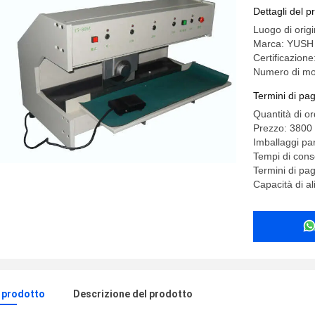
la depane
Dettagli del p
Luogo di orig
Marca: YUSH
Certificazione
Numero di mo
Termini di pa
Quantità di o
Prezzo: 3800
Imballaggi par
Tempi di cons
Termini di pa
Capacità di a
l prodotto
Descrizione del prodotto