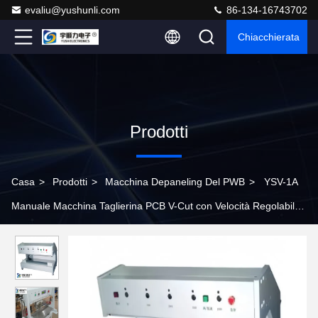
evaliu@yushunli.com
86-134-16743702
Chiacchierata
Prodotti
Casa
>
Prodotti
>
Macchina Depaneling Del PWB
>
YSV-1A
Manuale Macchina Taglierina PCB V-Cut con Velocità Regolabile
e Piattaforma in Acciaio Inox per Depanellizzazione di Precisione