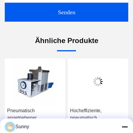
Senden
Ähnliche Produkte
Pneumatisch
Hocheffiziente,
angetriebener
pneumatisch
hocheffizienter PCB-
angetriebene
Sunny
Depanellierer mit
Leiterplatten-