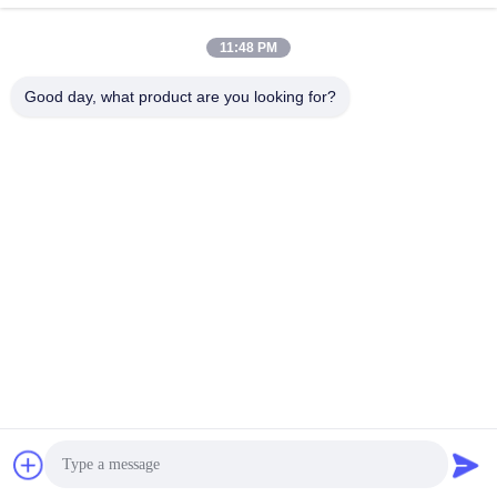
Plaudern Sie Jetzt
Plaudern Sie Jetzt
anpassbarem Schneider
Nutzentrennmaschine mit
für SMT-Montage
11:48 PM
anpassbarem Schneider
für die SMT-Bestückung
Good day, what product are you looking for?
YUSH Electronic Technology Co.,Ltd
evaliu@yushunli.com
86-134-16743702
Fünfter Stock, nein.10, Shanquan Road, Yongtou Village,
Chang'an Town, Dongguan City, Provinz Guangdong, China.
Gute Qualität Chinas Produktionslinie für SMT Lieferant.
Copyright-© 2025-2026 YUSH Electronic Technology Co.,Ltd
Alle Rechte vorbehalten.