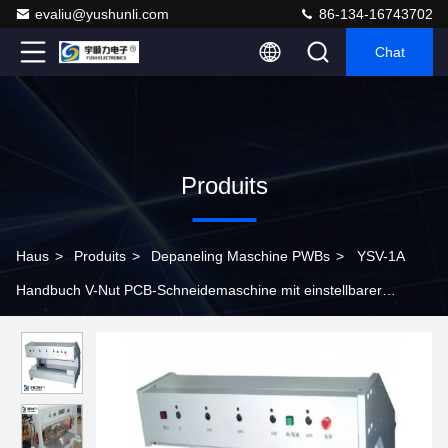
evaliu@yushunli.com
86-134-16743702
Chat
Produits
Haus
>
Produits
>
Depaneling Maschine PWBs
>
YSV-1A
Handbuch V-Nut PCB-Schneidemaschine mit einstellbarer
Geschwindigkeit und Edelstahlplattform für präzises Entkoppeln