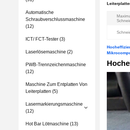
Leiterplatt
Automatische
Maxima
Schraubverschlussmaschine
Schnei
(12)
Schnei
ICT/ FCT-Tester
(3)
Hocheffizie
Laserlösemaschine
(2)
Mikrocompu
Hoche
PWB-Trennzeichenmaschine
(12)
Maschine Zum Entplatten Von
Leiterplatten
(5)
Lasermarkierungsmaschine
(12)
Hot Bar Lötmaschine
(13)