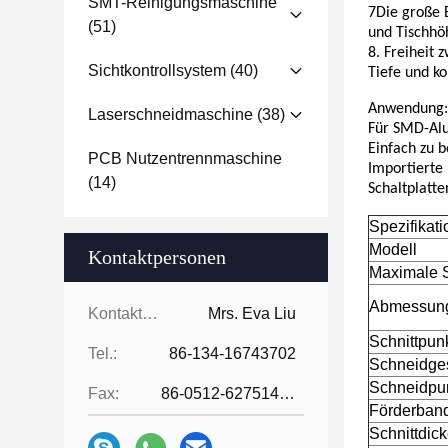
SMT-Reinigungsmaschine
7Die große 
(51)
und Tischhöh
8. Freiheit 
Sichtkontrollsystem
(40)
Tiefe und ko
Anwendung:
Laserschneidmaschine
(38)
Für SMD-Alu
Einfach zu 
PCB Nutzentrennmaschine
Importierte 
(14)
Schaltplatt
Spezifikat
Modell
Kontaktpersonen
Maximale 
Abmessun
Kontaktpersonen:
Mrs. Eva Liu
Schnittpun
Tel.:
86-134-16743702
Schneidge
Schneidpu
Fax:
86-0512-62751429
Förderband
Schnittdic