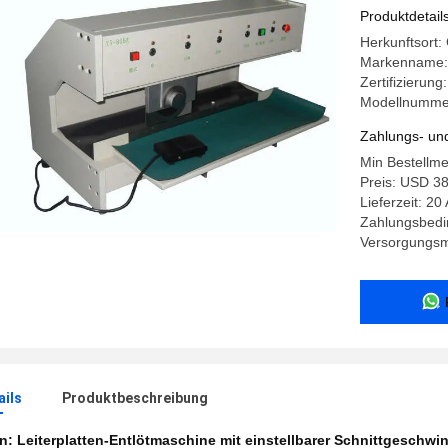
Schnittge
Produktdetail
Mikrocom
Herkunftsort
Markenname
Zertifizierung
Modellnumme
Zahlungs- un
Min Bestellm
Preis: USD 3
Lieferzeit: 20
Zahlungsbedin
Versorgungsma
ails
Produktbeschreibung
en:
Leiterplatten-Entlötmaschine mit einstellbarer Schnittgeschwin