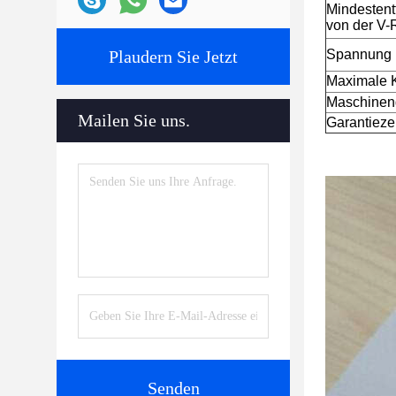
Mindestent
von der V-
Plaudern Sie Jetzt
Spannung
Maximale 
Maschinen
Mailen Sie uns.
Garantiezei
Senden