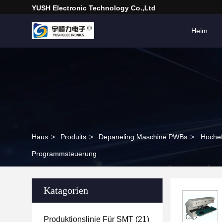
YUSH Electronic Technology Co.,Ltd
Heim
Haus
>
Produits
>
Depaneling Maschine PWBs
>
Hochef
Programmsteuerung
Katagorien
Produktionslinie Für SMT
(21)