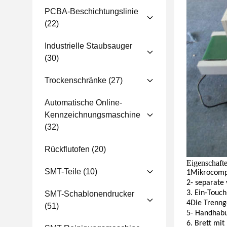
PCBA-Beschichtungslinie
(22)
Industrielle Staubsauger
(30)
Trockenschränke
(27)
Automatische Online-
Kennzeichnungsmaschine
(32)
Rückflutofen
(20)
Eigenschaft
SMT-Teile
(10)
1Mikrocompu
2- separate
3. Ein-Touc
SMT-Schablonendrucker
4Die Trenng
(51)
5- Handhabu
6. Brett mit