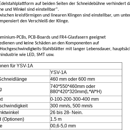
Edelstahlplattform auf beiden Seiten der Schneidebühne verhindert d
".
e und Winkel sind einstellbar
zwischen kreisförmigen und linearen Klingen sind einstellbar, um unte
mpensiert den Verschleiß der Klinge.
minium-PCBs, PCB-Boards und FR4-Glasfasern geeignet
bedienen und keine Schäden an den Komponenten auf
Hochgeschwindigkeits-Stahlblätter mit langer Lebensdauer, hauptsäch
enindustrie wie LED, SMT usw.
ionen für YSV-1A
YSV-1A
Schneidlänge
460 mm oder 600 mm
740*550*460mm oder
g
880*420*320mm
(
L*W*H)
kt
0-100-200-300-400 mm
schwindigkeit
300 mm/s, 500 mm/s
nktwinkel
26 bis 28
- Nein.
 (
Optionen)
1.5 m
ke
00,6-5,0 mm