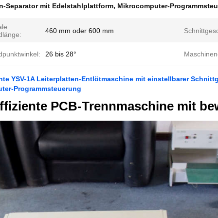
en-Separator mit Edelstahlplattform
,
Mikrocomputer-Programmsteuer
le
460 mm oder 600 mm
Schnittges
dlänge:
dpunktwinkel:
26 bis 28°
Maschinen
nte YSV-1A Leiterplatten-Entlötmaschine mit einstellbarer Schnit
ter-Programmsteuerung
ffiziente PCB-Trennmaschine mit be