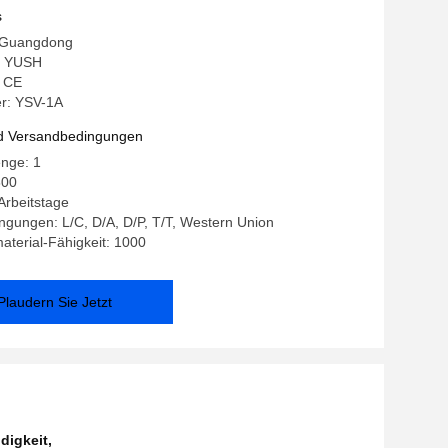
schwindigkeit, Edelstahlplattform und
s
puter-Programmsteuerung
: Guangdong
: YUSH
: CE
r: YSV-1A
d Versandbedingungen
enge: 1
800
 Arbeitstage
gungen: L/C, D/A, D/P, T/T, Western Union
terial-Fähigkeit: 1000
Plaudern Sie Jetzt
digkeit
,