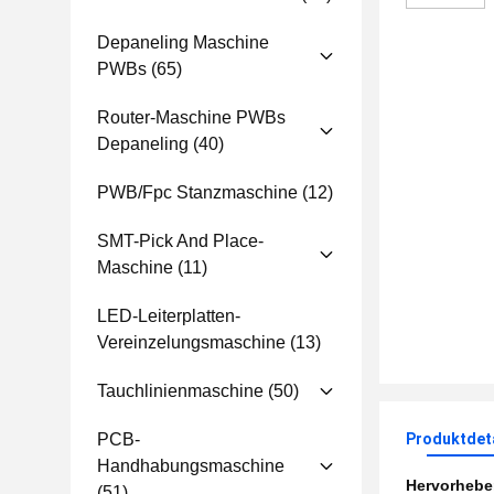
Depaneling Maschine
PWBs
(65)
Router-Maschine PWBs
Depaneling
(40)
PWB/fpc Stanzmaschine
(12)
SMT-Pick And Place-
Maschine
(11)
LED-Leiterplatten-
Vereinzelungsmaschine
(13)
Tauchlinienmaschine
(50)
PCB-
Produktdet
Handhabungsmaschine
Hervorheb
(51)