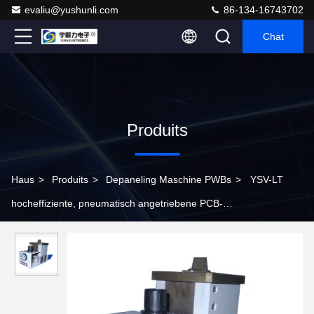
evaliu@yushunli.com
86-134-16743702
Chat
Produits
Haus
>
Produits
>
Depaneling Maschine PWBs
>
YSV-LT
hocheffiziente, pneumatisch angetriebene PCB-
Depaneliermaschine mit individualisierbarem Schneider für SMT-
Montage