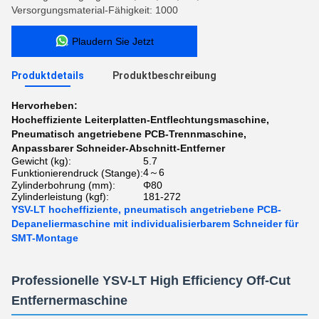
Versorgungsmaterial-Fähigkeit: 1000
Plaudern Sie Jetzt
Produktdetails
Produktbeschreibung
Hervorheben:
Hocheffiziente Leiterplatten-Entflechtungsmaschine
,
Pneumatisch angetriebene PCB-Trennmaschine
,
Anpassbarer Schneider-Abschnitt-Entferner
Gewicht (kg):
5.7
4～6
Funktionierendruck (Stange):
Zylinderbohrung (mm):
Φ80
Zylinderleistung (kgf):
181-272
YSV-LT hocheffiziente, pneumatisch angetriebene PCB-
Depaneliermaschine mit individualisierbarem Schneider für
SMT-Montage
Professionelle YSV-LT High Efficiency Off-Cut
Entfernermaschine