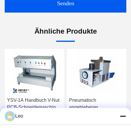
Senden
Ähnliche Produkte
YSV-1A Handbuch V-Nut
Pneumatisch
PCB-Schneidemaschine
angetriebener
mit einstellbarer
hocheffizienter PCB-
Leo
Geschwindigkeit und
Depanellierer mit
Plaudern Sie Jetzt
Plaudern Sie Jetzt
Edelstahlplattform für
anpassbarem Schneider