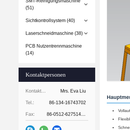
SMT-Reinigungsmaschine
(51)
Sichtkontrollsystem
(40)
Laserschneidmaschine
(38)
PCB Nutzentrennmaschine
(14)
Kontaktpersonen
Kontaktpersonen:
Mrs. Eva Liu
Hauptme
Tel.:
86-134-16743702
Vollau
Fax:
86-0512-62751429
Flexib
Schne