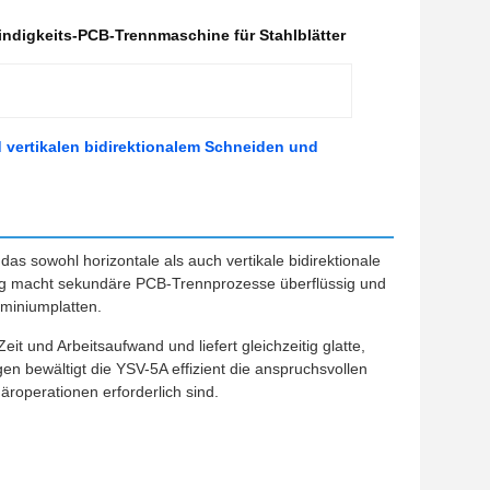
digkeits-PCB-Trennmaschine für Stahlblätter
vertikalen bidirektionalem Schneiden und
as sowohl horizontale als auch vertikale bidirektionale
ung macht sekundäre PCB-Trennprozesse überflüssig und
uminiumplatten.
it und Arbeitsaufwand und liefert gleichzeitig glatte,
en bewältigt die YSV-5A effizient die anspruchsvollen
roperationen erforderlich sind.