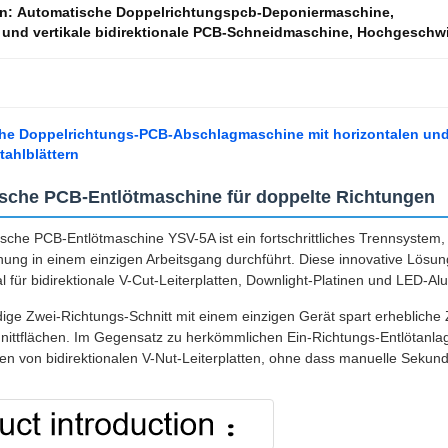
en:
Automatische Doppelrichtungspcb-Deponiermaschine
,
 und vertikale bidirektionale PCB-Schneidmaschine
,
Hochgeschwin
he Doppelrichtungs-PCB-Abschlagmaschine mit horizontalen und 
tahlblättern
sche PCB-Entlötmaschine für doppelte Richtungen
sche PCB-Entlötmaschine YSV-5A ist ein fortschrittliches Trennsystem, d
nnung in einem einzigen Arbeitsgang durchführt. Diese innovative Lös
eal für bidirektionale V-Cut-Leiterplatten, Downlight-Platinen und LED-Al
dige Zwei-Richtungs-Schnitt mit einem einzigen Gerät spart erhebliche Ze
hnittflächen. Im Gegensatz zu herkömmlichen Ein-Richtungs-Entlötanlag
n von bidirektionalen V-Nut-Leiterplatten, ohne dass manuelle Sekundä