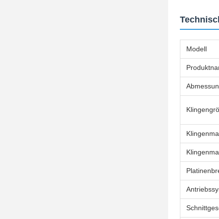
Technisc
Modell
Produktn
Abmessun
Klingengr
Klingenmat
Klingenma
Platinenbr
Antriebss
Schnittges