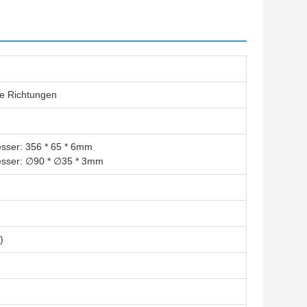
te Richtungen
ser: 356 * 65 * 6mm
sser: ∅90 * ∅35 * 3mm
)