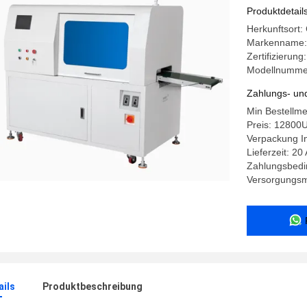
bidirekti
Produktdetail
Stahlblätt
Herkunftsort:
Markenname
Zertifizierung
Modellnumme
Zahlungs- un
Min Bestellm
Preis: 12800
Verpackung In
Lieferzeit: 20
Zahlungsbedin
Versorgungsma
ails
Produktbeschreibung