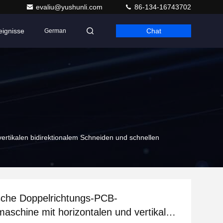
evaliu@yushunli.com
86-134-16743702
eignisse
Chat
German
rtikalen bidirektionalem Schneiden und schnellen
sche Doppelrichtungs-PCB-
aschine mit horizontalen und vertikalen