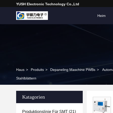
YUSH Electronic Technology Co.,Ltd
Heim
Haus
>
Produits
>
Depaneling Maschine PWBs
>
Automa
Stahlblättern
Katagorien
Produktionslinie Für SMT
(21)