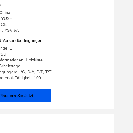
onalem Schneiden und schnellen
s
ern
 China
: YUSH
: CE
r: YSV-5A
d Versandbedingungen
enge: 1
USD
formationen: Holzkiste
 Arbeitstage
gungen: L/C, D/A, D/P, T/T
terial-Fähigkeit: 100
Plaudern Sie Jetzt