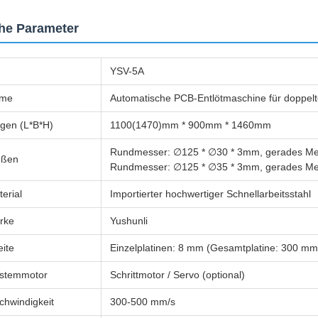
he Parameter
YSV-5A
ame
Automatische PCB-Entlötmaschine für doppel
gen (L*B*H)
1100(1470)mm * 900mm * 1460mm
Rundmesser: ∅125 * ∅30 * 3mm, gerades Mes
ößen
Rundmesser: ∅125 * ∅35 * 3mm, gerades Me
erial
Importierter hochwertiger Schnellarbeitsstahl
rke
Yushunli
eite
Einzelplatinen: 8 mm (Gesamtplatine: 300 mm
ystemmotor
Schrittmotor / Servo (optional)
chwindigkeit
300-500 mm/s