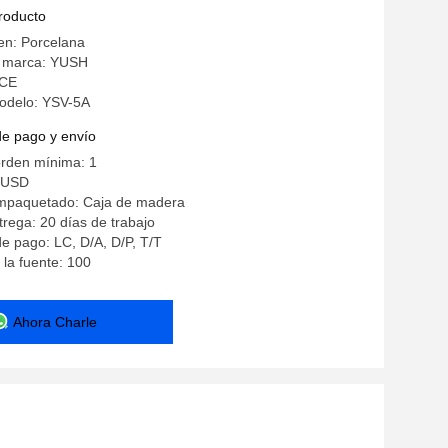
 cuchillas de acero de alta velocidad
producto
en: Porcelana
 marca: YUSH
 CE
odelo: YSV-5A
de pago y envío
orden mínima: 1
0USD
empaquetado: Caja de madera
rega: 20 días de trabajo
e pago: LC, D/A, D/P, T/T
la fuente: 100
Ahora Charle