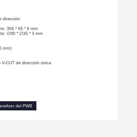
 dirección
cto: 356 * 65 * 6 mm
ecto: ∅90 * ∅35 * 3 mm
00 mm)
s V-CUT de dirección única
anelizer del PWB