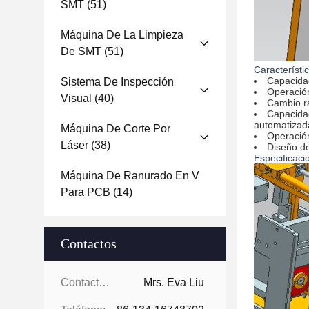
SMT
(51)
Máquina De La Limpieza
De SMT
(51)
Característi
Capacidad
Sistema De Inspección
Operación
Visual
(40)
Cambio r
Capacidad
automatizad
Máquina De Corte Por
Operación
Láser
(38)
Diseño de
Especificaci
Máquina De Ranurado En V
Para PCB
(14)
Contactos
Contactos:
Mrs. Eva Liu