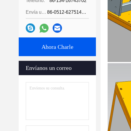
Teléfono:
86-134-16743702
Envía un fax.:
86-0512-62751429
Ahora Charle
Envíanos un correo