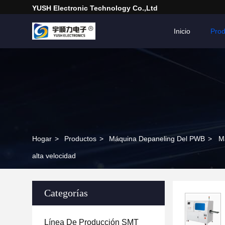
YUSH Electronic Technology Co.,Ltd
Inicio
Prod
Hogar
>
Productos
>
Máquina Depaneling Del PWB
>
Má
alta velocidad
Categorías
Línea De Producción SMT