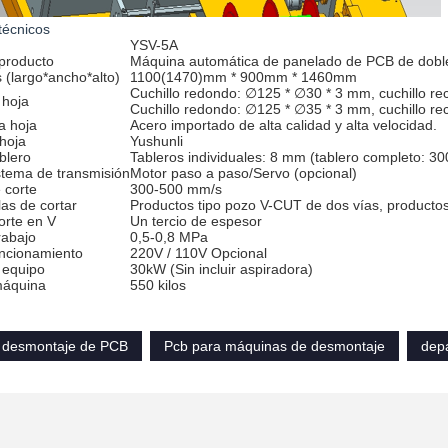
técnicos
YSV-5A
producto
Máquina automática de panelado de PCB de doble
(largo*ancho*alto)
1100(1470)mm * 900mm * 1460mm
Cuchillo redondo: ∅125 * ∅30 * 3 mm, cuchillo re
hoja
Cuchillo redondo: ∅125 * ∅35 * 3 mm, cuchillo r
la hoja
Acero importado de alta calidad y alta velocidad.
hoja
Yushunli
blero
Tableros individuales: 8 mm (tablero completo: 3
stema de transmisión
Motor paso a paso/Servo (opcional)
 corte
300-500 mm/s
las de cortar
Productos tipo pozo V-CUT de dos vías, producto
orte en V
Un tercio de espesor
rabajo
0,5-0,8 MPa
uncionamiento
220V / 110V Opcional
 equipo
30kW (Sin incluir aspiradora)
máquina
550 kilos
 desmontaje de PCB
Pcb para máquinas de desmontaje
dep