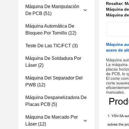
Resaltar:
Má
Máquina De Manipulación
Máquina de 
De PCB
(51)
Máquina de 
Máquina Automática De
Bloqueo Por Tornillo
(12)
Máquina aut
Teste De Las TIC/FCT
(3)
acero de al
Máquina De Soldadura Por
Máquina aut
La máquina d
Láser
(2)
placas horiz
de PCB, lo q
Máquina Del Separador Del
El corte com
corte suaves
PWB
(12)
eficientemen
manuales.
Máquina Despanelizadora De
Placas PCB
(5)
Máquina De Marcado Por
Láser
(12)