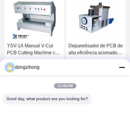
Depanelisador de PCB de
Máquina de desinstalação
com
alta eficiência acionado
de PCB acionada
pneumaticamente com
pneumaticamente de alta
cortador personalizável
eficiência com cortador
dongzihong
Converse Agora
Converse Agora
para montagem SMT
personalizável para
montagem SMT
12:48 PM
Good day, what product are you looking for?
YUSH Electronic Technology Co.,Ltd
evaliu@yushunli.com