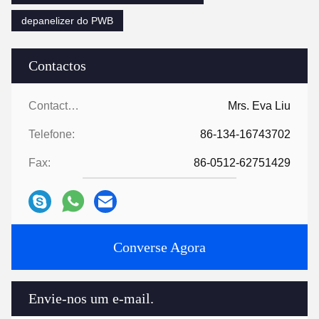
depanelizer do PWB
Contactos
Contactos:
Mrs. Eva Liu
Telefone:
86-134-16743702
Fax:
86-0512-62751429
Converse Agora
Envie-nos um e-mail.