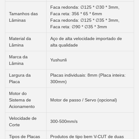
Faca redonda: ∅125 * ∅30 * 3mm,
Tamanhos das
Faca reta: 356 * 65 * 6mm
Lâminas
Faca redonda: ∅125 * ∅35 * 3mm,
Faca reta: ∅90 * ∅35 * 3mm
Material da
Aço de alta velocidade importado de
Lâmina
alta qualidade
Marca da
Yushunli
Lâmina
Largura da
Placas individuais: 8mm (Placa inteira:
Placa
300mm)
Motor do
Sistema de
Motor de passo / Servo (opcional)
Acionamento
Velocidade de
300-500mm/s
Corte
Tipos de Placas
Produtos de tipo bem V-CUT de duas