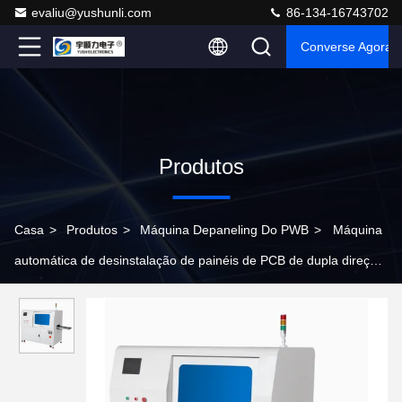
evaliu@yushunli.com
86-134-16743702
Converse Agora
Produtos
Casa
>
Produtos
>
Máquina Depaneling Do PWB
>
Máquina
automática de desinstalação de painéis de PCB de dupla direção
com corte bidirecional horizontal e vertical e lâminas de aço de
alta velocidade