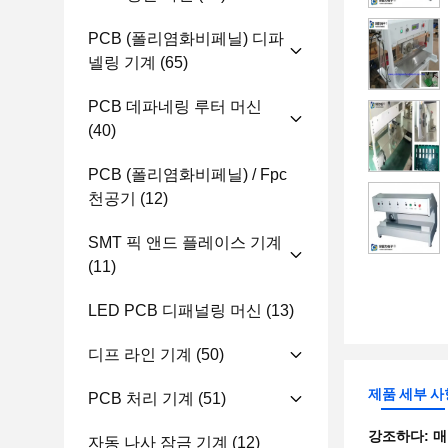
PCB (폴리염화비페닐) 디파
넬링 기계
(65)
PCB 데파네링 루터 머신
(40)
PCB (폴리염화비페닐) / Fpc
천공기
(12)
SMT 픽 앤드 플레이스 기계
(11)
LED PCB 디패널링 머신
(13)
디프 라인 기계
(50)
제품 세부 사
PCB 처리 기계
(51)
강조하다:
매
자동 나사 잠금 기계
(12)