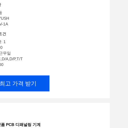
항
둥
YUSH
V-1A
조건
: 1
00
0근무일
D/A,D/P,T/T
00
최고 가격 받기
폼 PCB 디패널링 기계