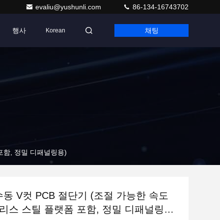
evaliu@yushunli.com
86-134-16743702
행사
채팅
Korean
 포함, 정밀 디패널링용)
 수동 V컷 PCB 절단기 (조절 가능한 속도
리스 스틸 플랫폼 포함, 정밀 디패널링