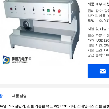
용)
제품 세부 사
원래 장소: 광
브랜드 이름: 
모델 번호: YS
지불 및 배송 
최소 주문 수량
가격: USD12
배달 시간: 2
지불 조건: L/C,
공급 능력: 10
항
제품 설명
뉴얼 Pcb 절단기
,
조절 가능한 속도 V컷 PCB 커터
,
스테인리스 스틸 플랫