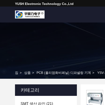
YUSH Electronic Technology Co.,Ltd
집
>
상품
>
PCB (폴리염화비페닐) 디파넬링 기계
>
YSV
카테고리
SMT 생산 라인
(21)