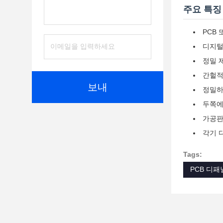
주요 특징
PCB
디지털
정밀 
간헐적
보내
정밀하
두쪽에
가공판
각기 
Tags:
PCB 디패