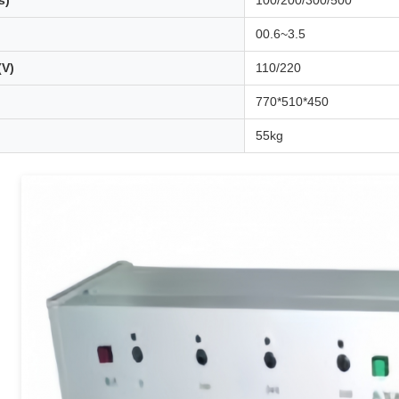
s)
100/200/300/500
00.6~3.5
V)
110/220
770*510*450
55kg