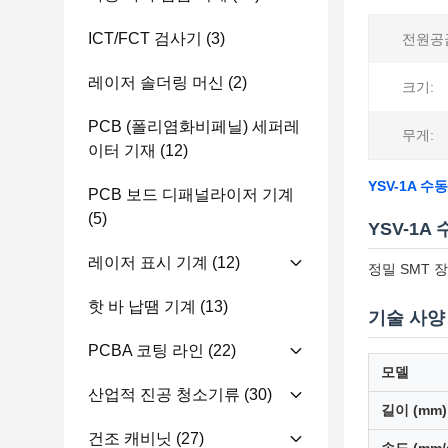
ICT/FCT 검사기
(3)
전원공
레이저 솔더링 머신
(2)
크기:
PCB (폴리염화비페닐) 세퍼레
무게:
이터 기재
(12)
YSV-1A 
PCB 보드 디패널라이저 기계
(5)
YSV-1A
레이저 표시 기계
(12)
정밀 SMT 
핫 바 납땜 기계
(13)
기술 사양
PCBA 코팅 라인
(22)
모델
산업적 진공 청소기류
(30)
길이 (mm)
건조 캐비닛
(27)