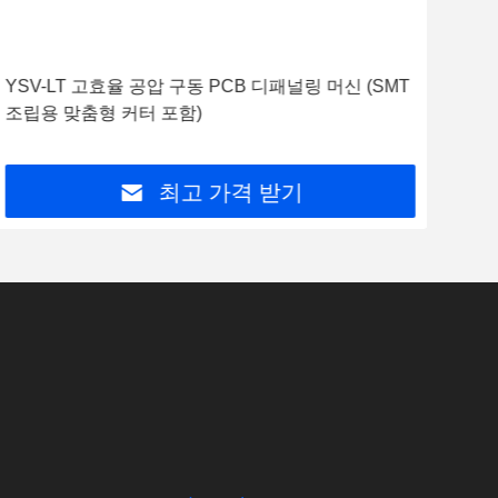
YSV-5A 자동 쌍방향 PCB 탈판화 기계 양방향 절단
고효
및 고속 철刃
절단
터 
최고 가격 받기