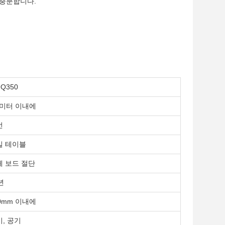
 충분합니다.
-Q350
2미터 이내에
선
일 테이블
체 보드 절단
년
0mm 이내에
, 공기