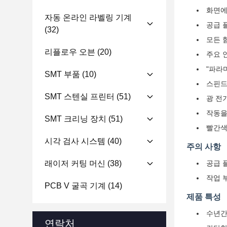
화면에
자동 온라인 라벨링 기계
공급 
(32)
모든 
리플로우 오븐
(20)
주요 
"파라
SMT 부품
(10)
스핀드
SMT 스텐실 프린터
(51)
광 전
작동을
SMT 크리닝 장치
(51)
빨간색
시각 검사 시스템
(40)
주의 사항
래이저 커팅 머신
(38)
공급 
작업 
PCB V 굴곡 기계
(14)
제품 특성
수년간
연락처