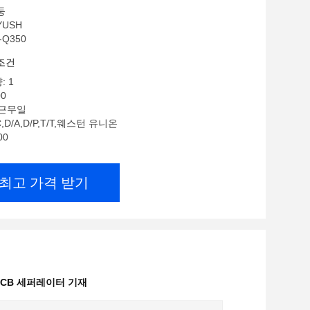
둥
YUSH
-Q350
조건
: 1
00
0근무일
,D/A,D/P,T/T,웨스턴 유니온
00
최고 가격 받기
PCB 세퍼레이터 기재