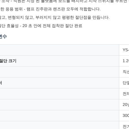
 조작 - 직원은 지정 된 플랫폼에 보드를 배치하고 시작 스위치를 누르면
한 응용 범위 - 램프 진주판과 렌즈판 모두에 적합합니다.
않고, 변형되지 않고, 부러지지 않고 평평한 절단점을 만듭니다.
단 효율성 - 20 초 안에 전체 접착판 절단 완료
변수
YS
 절단 크기
1.
직
터
단
전
20
30
전기