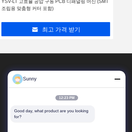
YSV-LT 고효율 공압 구동 PCB 디패널링 머신 (SMT
YS
조립용 맞춤형 커터 포함)
및 
최고 가격 받기
Sunny
12:23 PM
Good day, what product are you looking 
빠른 링크
for?
회사 프로필