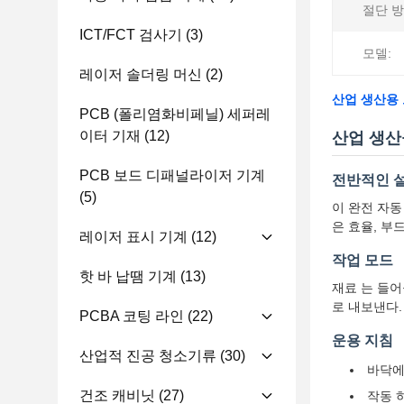
절단 방
ICT/FCT 검사기
(3)
모델:
레이저 솔더링 머신
(2)
산업 생산용 
PCB (폴리염화비페닐) 세퍼레
이터 기재
(12)
산업 생산
PCB 보드 디패널라이저 기계
전반적인 
(5)
이 완전 자동
은 효율, 부
레이저 표시 기계
(12)
작업 모드
핫 바 납땜 기계
(13)
재료 는 들어
로 내보낸다.
PCBA 코팅 라인
(22)
운용 지침
산업적 진공 청소기류
(30)
바닥에
건조 캐비닛
(27)
작동 