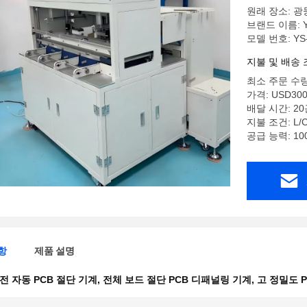
원래 장소: 광
브랜드 이름: 
모델 번호: YS
지불 및 배송 
최소 주문 수량
가격: USD30
배달 시간: 2
지불 조건: L/C
공급 능력: 10
항
제품 설명
전 자동 PCB 절단 기계
,
전체 보드 절단 PCB 디패널링 기계
,
고 정밀도 