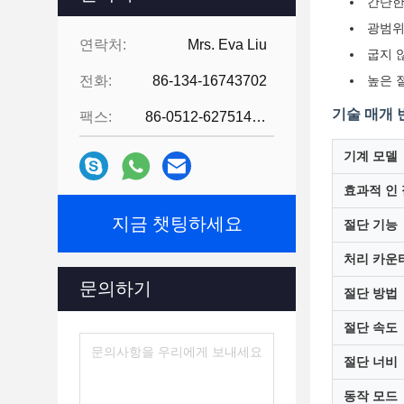
간단한
광범위
연락처:
Mrs. Eva Liu
굽지 
전화:
86-134-16743702
높은 절
기술 매개 
팩스:
86-0512-62751429
기계 모델
효과적 인
지금 챗팅하세요
절단 기능
처리 카운
문의하기
절단 방법
절단 속도
절단 너비
동작 모드