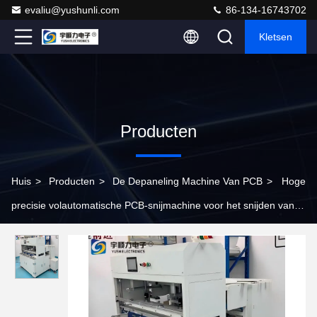
evaliu@yushunli.com
86-134-16743702
Kletsen
Producten
Huis
>
Producten
>
De Depaneling Machine Van PCB
>
Hoge
precisie volautomatische PCB-snijmachine voor het snijden van
hele printplaten in industriële productie