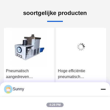
soortgelijke producten
Pneumatisch
Hoge efficiëntie
aangedreven
pneumatisch
hoogwaardige pcb-
aangedreven pcb-
afscherper met
afschilders met
Sunny
Praatje Nu
Praatje Nu
aanpasbare snijmachine
aanpasbare snijmachine
voor SMT-assemblage
voor SMT-assemblage
4:28 PM