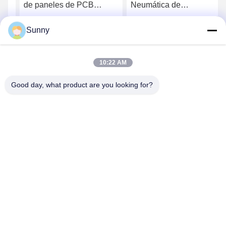
de paneles de PCB
Neumática de
impulsada
Despanelizado de PCB
neumáticamente de alta
de Alta Eficiencia con
Sunny
Ahora Charle
Ahora Charle
eficiencia con cortador
Cuchilla Personalizable
personalizable para
para Ensamblaje SMT
10:22 AM
ensamblaje SMT
Good day, what product are you looking for?
YUSH Electronic Technology Co.,Ltd
evaliu@yushunli.com
86-134-16743702
5to piso, No.10, Shanquan Road, Aldea Yongtou, Ciudad
de Chang'an, Ciudad de Dongguan, provincia de
Guangdong, China.