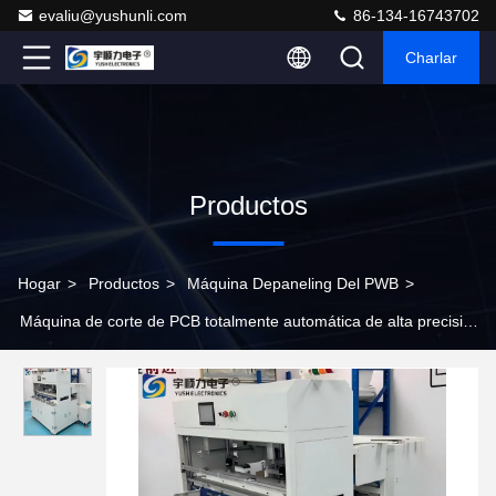
evaliu@yushunli.com
86-134-16743702
Charlar
Productos
Hogar
>
Productos
>
Máquina Depaneling Del PWB
>
Máquina de corte de PCB totalmente automática de alta precisión
para el corte de tablas enteras en la producción industrial