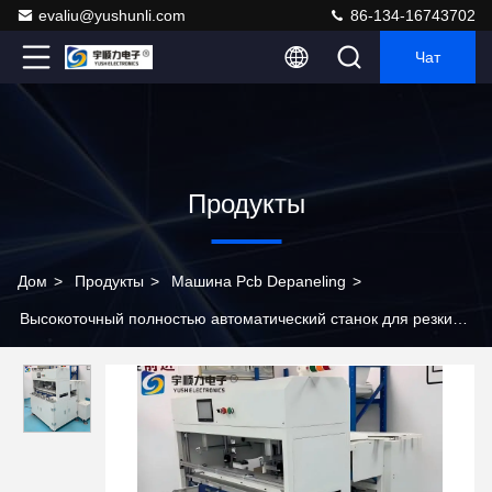
evaliu@yushunli.com
86-134-16743702
Чат
Продукты
Дом
>
Продукты
>
Машина Pcb Depaneling
>
Высокоточный полностью автоматический станок для резки
печатных плат для резки целых плат в промышленном
производстве