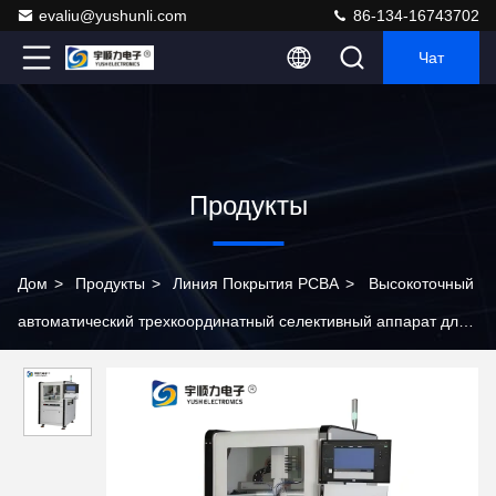
evaliu@yushunli.com
86-134-16743702
Чат
Продукты
Дом
>
Продукты
>
Линия Покрытия PCBA
>
Высокоточный
автоматический трехкоординатный селективный аппарат для
нанесения покрытий со скоростью привода 800 мм/с для
защиты печатных плат