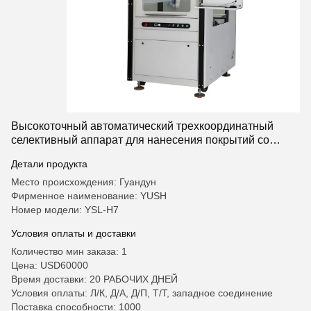
Высокоточный автоматический трехкоординатный
селективный аппарат для нанесения покрытий со
скоростью привода 800 мм/с для защиты печатных
Детали продукта
плат
Место происхождения: Гуандун
Фирменное наименование: YUSH
Номер модели: YSL-H7
Условия оплаты и доставки
Количество мин заказа: 1
Цена: USD60000
Время доставки: 20 РАБОЧИХ ДНЕЙ
Условия оплаты: Л/К, Д/А, Д/П, Т/Т, западное соединение
Поставка способности: 1000