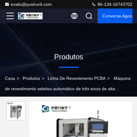
evaliu@yushunli.com
86-134-16743702
Converse Agora
Produtos
Casa
>
Produtos
>
Linha De Revestimento PCBA
>
Máquina
de revestimento seletivo automático de três eixos de alta
precisão com velocidade de condução de 800 mm/s para
proteção de placas de circuitos de PCB