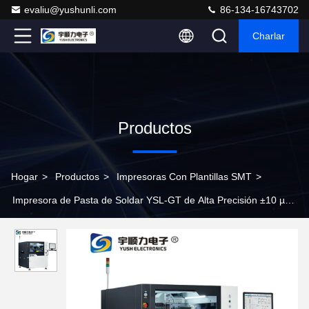
evaliu@yushunli.com
86-134-16743702
Charlar
Productos
Hogar
>
Productos
>
Impresoras Con Plantillas SMT
>
Impresora de Pasta de Soldar YSL-GT de Alta Precisión ±10 µm
Totalmente Automática para Producción de PCB con Tamaño
Máximo de Placa de 510*510 mm