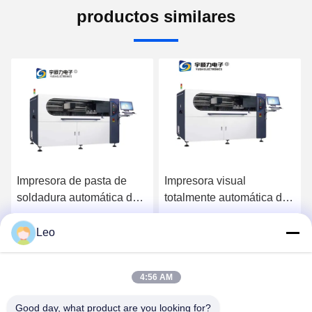
productos similares
Impresora visual
High Precision Fully
totalmente automática de
Automatic Visual Printer
alta precisión de alta
For Mini Led
calidad para línea de
Leo
Ahora Charle
Ahora Charle
producción mini LED
4:56 AM
Good day, what product are you looking for?