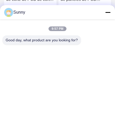
en V con velocidad
impulsada
ajustable y plataforma de
neumáticamente de alta
Sunny
Ahora Charle
Ahora Charle
acero inoxidable para
eficiencia con cortador
despaño de precisión
personalizable para
9:57 PM
ensamblaje SMT
Good day, what product are you looking for?
YUSH Electronic Technology Co.,Ltd
evaliu@yushunli.com
86-134-16743702
5to piso, No.10, Shanquan Road, Aldea Yongtou, Ciudad
de Chang'an, Ciudad de Dongguan, provincia de
Guangdong, China.