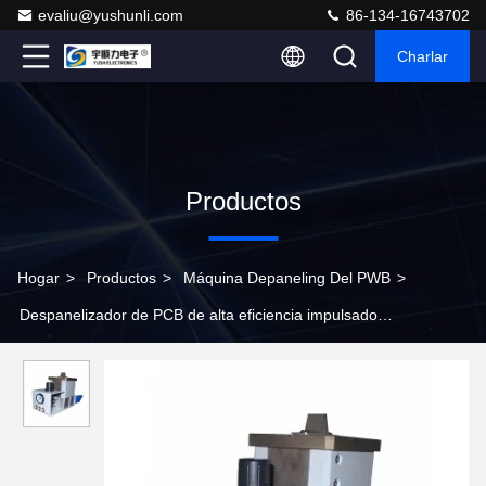
evaliu@yushunli.com
86-134-16743702
Charlar
Productos
Hogar
>
Productos
>
Máquina Depaneling Del PWB
>
Despanelizador de PCB de alta eficiencia impulsado
neumáticamente con cortador personalizable para ensamblaje
SMT