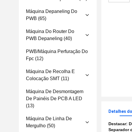
Máquina Depaneling Do
PWB
(65)
Máquina Do Router Do
PWB Depaneling
(40)
PWB/máquina Perfuração Do
Fpc
(12)
Máquina De Recolha E
Colocação SMT
(11)
Máquina De Desmontagem
De Painéis De PCB A LED
(13)
Detalhes d
Máquina De Linha De
Destacar:
D
Mergulho
(50)
Separador d