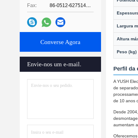
Potência d
Fax:
86-0512-62751429
Espessura
Largura m
Altura má
Converse Agora
Peso (kg)
Envie-nos um e-mail.
Perfil da
A YUSH Elect
de separado
processamen
de 10 anos d
Desde 2004,
desmontagem
aumentam a 
Oferecemos 