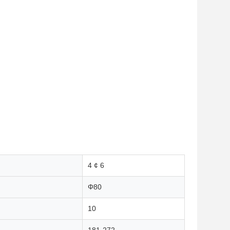
4 ¢ 6
Φ80
10