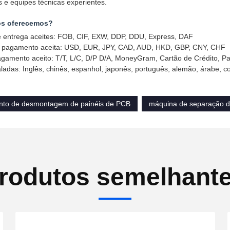
 e equipes técnicas experientes.
os oferecemos?
 entrega aceites: FOB, CIF, EXW, DDP, DDU, Express, DAF
pagamento aceita: USD, EUR, JPY, CAD, AUD, HKD, GBP, CNY, CHF
agamento aceito: T/T, L/C, D/P D/A, MoneyGram, Cartão de Crédito, Pa
ladas: Inglês, chinês, espanhol, japonês, português, alemão, árabe, c
to de desmontagem de painéis de PCB
máquina de separação d
rodutos semelhant