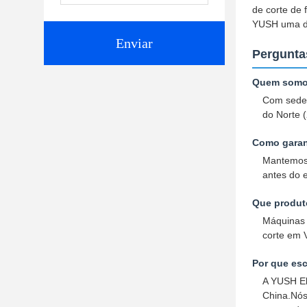
de corte de
YUSH uma da
Enviar
Pergunta
Quem somo
Com sede 
do Norte 
Como garan
Mantemos 
antes do e
Que produt
Máquinas 
corte em 
Por que es
A YUSH El
China.Nós