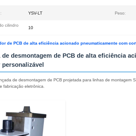
:
YSV-LT
Peso:
o cilindro
10
dor de PCB de alta eficiência acionado pneumaticamente com co
 de desmontagem de PCB de alta eficiência a
 personalizável
nçada de desmontagem de PCB projetada para linhas de montagem SMT,
e fabricação eletrônica.