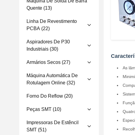
Máquina De Solda De Barra
Quente
(13)
Linha De Revestimento
PCBA
(22)
Aspiradores De P30
Industriais
(30)
Caracter
Armários Secos
(27)
As lâm
Máquina Automática De
Minimi
Rotulagem Online
(32)
Compat
Sistem
Forno Do Reflow
(20)
Função
Peças SMT
(10)
Quatro
Especi
Impressoras De Estêncil
Recolh
SMT
(51)