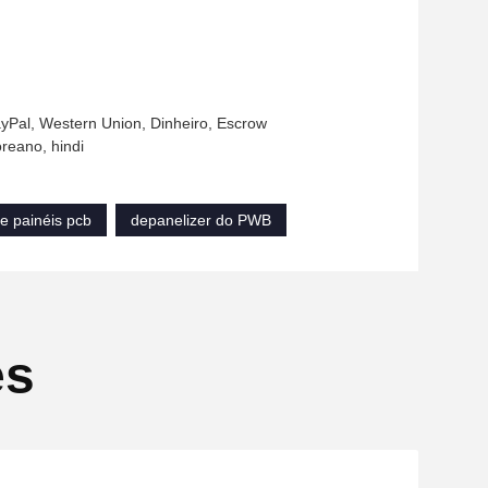
yPal, Western Union, Dinheiro, Escrow
oreano, hindi
e painéis pcb
depanelizer do PWB
es