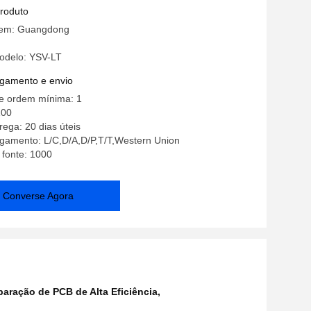
ntagem SMT
produto
gem: Guangdong
odelo: YSV-LT
gamento e envio
e ordem mínima: 1
100
ega: 20 dias úteis
gamento: L/C,D/A,D/P,T/T,Western Union
 fonte: 1000
Converse Agora
aração de PCB de Alta Eficiência
,