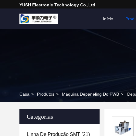
YUSH Electronic Technology Co.,Ltd
Início
Prod
Casa
>
Produtos
>
Máquina Depaneling Do PWB
>
Depa
Categorias
Linha De Produção SMT
(21)