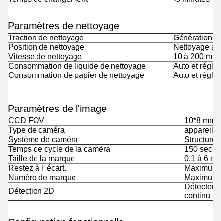
Paramètres de nettoyage
Traction de nettoyage
Génération a
Position de nettoyage
Nettoyage ap
Vitesse de nettoyage
10 à 200 mm/
Consommation de liquide de nettoyage
Auto et régl
Consommation de papier de nettoyage
Auto et régl
Paramètres de l'image
CCD FOV
10*8 mm
Type de caméra
appareil 
Système de caméra
Structure 
Temps de cycle de la caméra
150 seco
Taille de la marque
0.1 à 6 m
Restez à l' écart.
Maximum: 
Numéro de marque
Maximum: 
Détecter l
Détection 2D
continu