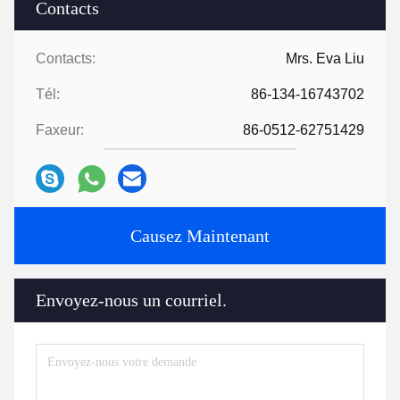
Contacts
Contacts:
Mrs. Eva Liu
Tél:
86-134-16743702
Faxeur:
86-0512-62751429
Causez Maintenant
Envoyez-nous un courriel.