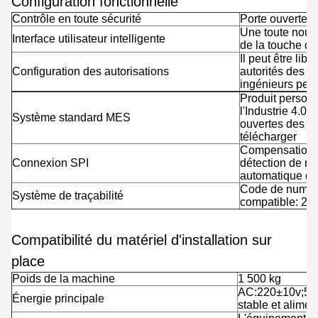
Configuration fonctionnelle
Contrôle en toute sécurité
Porte ouverte p
Une toute nouve
Interface utilisateur intelligente
de la touche de
Il peut être lib
Configuration des autorisations
autorités des o
ingénieurs peut
Produit personn
l'Industrie 4.0,
Système standard MES
ouvertes des S
télécharger
Compensation a
Connexion SPI
détection de mo
automatique des
Code de numéris
Système de traçabilité
compatible: 2,
Compatibilité du matériel d'installation sur
place
Poids de la machine
1 500 kg
AC:220±10v;50/
Énergie principale
stable et alimen