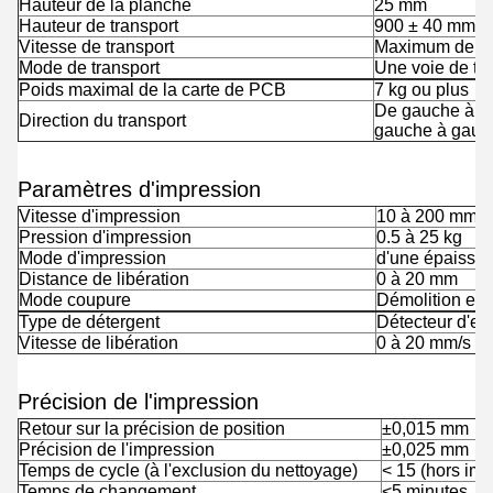
Hauteur de la planche
25 mm
Hauteur de transport
900 ± 40 mm
Vitesse de transport
Maximum de 1
Mode de transport
Une voie de tr
Poids maximal de la carte de PCB
7 kg ou plus
De gauche à dro
Direction du transport
gauche à gauche
Paramètres d'impression
Vitesse d'impression
10 à 200 mm/s
Pression d'impression
0.5 à 25 kg
Mode d'impression
d'une épaisse
Distance de libération
0 à 20 mm
Mode coupure
Démolition en 
Type de détergent
Détecteur d'e
Vitesse de libération
0 à 20 mm/s
Précision de l'impression
Retour sur la précision de position
±0,015 mm
Précision de l'impression
±0,025 mm
Temps de cycle (à l'exclusion du nettoyage)
< 15 (hors imp
Temps de changement
<
5 minutes