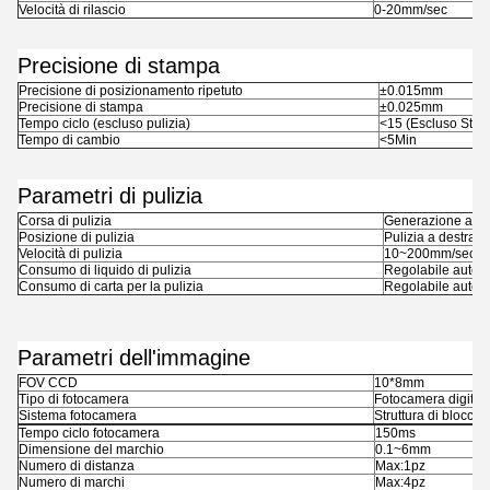
Velocità di rilascio
0-20mm/sec
Precisione di stampa
Precisione di posizionamento ripetuto
±0.015mm
Precisione di stampa
±0.025mm
Tempo ciclo (escluso pulizia)
<15 (Escluso Stam
Tempo di cambio
<
5Min
Parametri di pulizia
Corsa di pulizia
Generazione aut
Posizione di pulizia
Pulizia a destra
Velocità di pulizia
10~200mm/sec
Consumo di liquido di pulizia
Regolabile auto
Consumo di carta per la pulizia
Regolabile auto
Parametri dell'immagine
FOV CCD
10*8mm
Tipo di fotocamera
Fotocamera digital
Sistema fotocamera
Struttura di blocco 
Tempo ciclo fotocamera
150ms
Dimensione del marchio
0.1~6mm
Numero di distanza
Max:1pz
Numero di marchi
Max:4pz