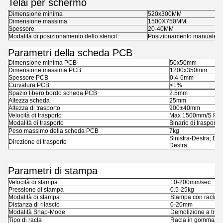
Telai per schermo
Dimensione minima
520x300MM
Dimensione massima
1500X750MM
Spessore
20-40MM
Modalità di posizionamento dello stencil
Posizionamento manuale
Parametri della scheda PCB
Dimensione minima PCB
50x50mm
Dimensione massima PCB
1200x350mm
Spessore PCB
0.4-6mm
Curvatura PCB
<1%
Spazio libero bordo scheda PCB
2.5mm
Altezza scheda
25mm
Altezza di trasporto
900±40mm
Velocità di trasporto
Max 1500mm/S Pro
Modalità di trasporto
Binario di trasporto
Peso massimo della scheda PCB
7kg
Sinistra-Destra; Dest
Direzione di trasporto
Destra
Parametri di stampa
Velocità di stampa
10-200mm/sec
Pressione di stampa
0.5-25kg
Modalità di stampa
Stampa con racla s
Distanza di rilascio
0-20mm
Modalità Snap-Mode
Demolizione a tre s
Tipo di racla
Racla in gomma/Rac