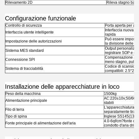
Rilevamento 2D
Rileva stagno bas
Configurazione funzionale
Controllo di sicurezza
Porta aperta per ar
Interfaccia nuova di
Interfaccia utente intelligente
rapida
Può essere impostat
Impostazione delle autorizzazioni
la divisione delle au
Output personalizzat
Sistema MES standard
registrare SOP e dat
Compensazione autom
Connessione SPI
meno stagno, pulizia
Codice di scansione
Sistema di tracciabilità
compatibili: 2.5*2.
Installazione delle apparecchiature in loco
Peso della macchina
1500kg
AC:220±10v;50/60Hz,
Alimentazione principale
stabili
L'apparecchiatura de
Filo di terra
separatamente tirando
Tipo di spina
Inglese SS145(13A)
4.0-6qf/cm?fonte di g
Fonte principale di alimentazione dell'aria
condotto d'aria dritt