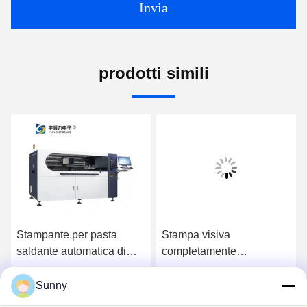
Invia
prodotti simili
Stampante per pasta
Stampa visiva
saldante automatica di
completamente
alta precisione YS-12 ad
automatica di alta
alta efficienza
precisione di alta qualità
Sunny
Ora Chiacchieri
Ora Chiacchieri
per la linea di produzione