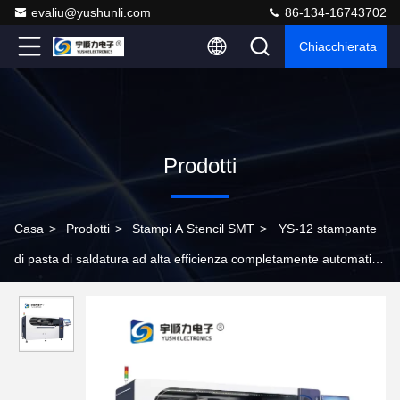
evaliu@yushunli.com
86-134-16743702
Chiacchierata
Prodotti
Casa
>
Prodotti
>
Stampi A Stencil SMT
>
YS-12 stampante
di pasta di saldatura ad alta efficienza completamente automatica
con fotocamera digitale da 130 megapixel per mini-LED e stampa
a semiconduttori