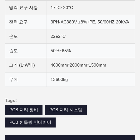
냉각 요구 사항
17°C~20°C
전력 요구
3PH-AC380V ±8%+PE, 50/60HZ 20KVA
온도
22±2°C
습도
50%~65%
크기 (L*W*H)
4600mm*2000mm*1590mm
무게
13600kg
Tags:
PCB 처리 장비
PCB 처리 시스템
PCB 핸들링 컨베이어