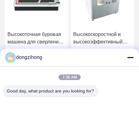
Высокоточная буровая
Высокоскоростной и
машина для сверления
высокоэффективный
ПКБ на подложке
вакуумный загрузчик для
светодиодных ламп
dongzihong
у
Получить лучшую цену
Получить лучшую цену
7:36 AM
Good day, what product are you looking for?
YUSH Electronic Technology Co.,Ltd
evaliu@yushunli.com
86-134-16743702