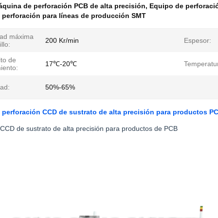
quina de perforación PCB de alta precisión
,
Equipo de perforaci
 perforación para líneas de producción SMT
dad máxima
200 Kr/min
Espesor:
llo:
ito de
17℃-20℃
Temperatu
iento:
ad:
50%-65%
perforación CCD de sustrato de alta precisión para productos P
CCD de sustrato de alta precisión para productos de PCB