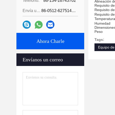
Teléfono:
86-134-16743702
Alineación d
Requisito de
Requisito de
Envía un fax.:
86-0512-62751429
Requisito de
Temperatur
Humedad
Dimensiones 
Peso
Tags:
Ahora Charle
Equipo de
Envíanos un correo