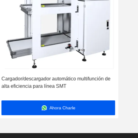
Cargador/descargador automático multifunción de
YS-
alta eficiencia para línea SMT
de 
Ahora Charle