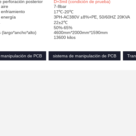
e perforación posterior
D+3mil (condición de prueba)
 aire
7-8bar
 enfriamiento
17℃-20℃
 energía
3PH-AC380V ±8%+PE, 50/60HZ 20KVA
a
22±2℃
50%-65%
(largo*ancho*alto)
4600mm*2000mm*1590mm
13600 kilos
 manipulación de PCB
sistema de manipulación de PCB
Tran