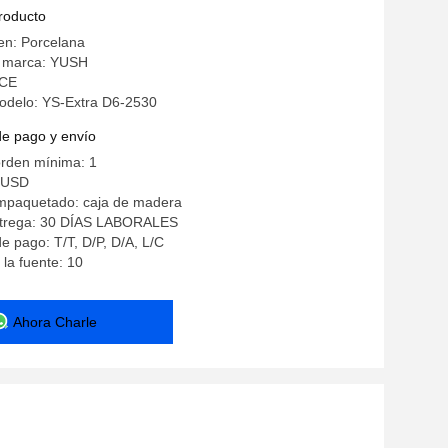
producto
en: Porcelana
 marca: YUSH
 CE
delo: YS-Extra D6-2530
de pago y envío
orden mínima: 1
0USD
empaquetado: caja de madera
ntrega: 30 DÍAS LABORALES
e pago: T/T, D/P, D/A, L/C
la fuente: 10
Ahora Charle