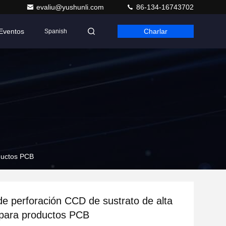
evaliu@yushunli.com
86-134-16743702
Eventos
Charlar
Spanish
oductos PCB
e perforación CCD de sustrato de alta
 para productos PCB