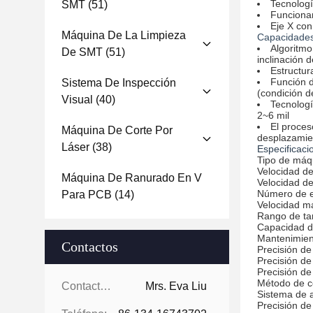
Tecnologí
SMT
(51)
Funcionam
Eje X con
Máquina De La Limpieza
Capacidades 
Algoritmo
De SMT
(51)
inclinación d
Estructur
Función d
Sistema De Inspección
(condición 
Visual
(40)
Tecnologí
2~6 mil
El proces
Máquina De Corte Por
desplazamie
Láser
(38)
Especificaci
Tipo de máq
Velocidad de
Máquina De Ranurado En V
Velocidad de
Número de e
Para PCB
(14)
Velocidad má
Rango de ta
Capacidad d
Mantenimient
Contactos
Precisión de
Precisión de 
Precisión de
Método de c
Contactos:
Mrs. Eva Liu
Sistema de a
Precisión de