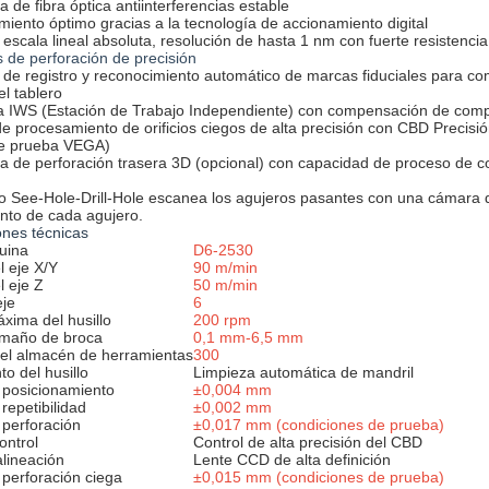
a de fibra óptica antiinterferencias estable
iento óptimo gracias a la tecnología de accionamiento digital
 escala lineal absoluta, resolución de hasta 1 nm con fuerte resistenci
de perforación de precisión
 de registro y reconocimiento automático de marcas fiduciales para co
el tablero
a IWS (Estación de Trabajo Independiente) con compensación de compe
e procesamiento de orificios ciegos de alta precisión con CBD Precis
de prueba VEGA)
a de perforación trasera 3D (opcional) con capacidad de proceso de con
o See-Hole-Drill-Hole escanea los agujeros pasantes con una cámara d
nto de cada agujero.
ones técnicas
uina
D6-2530
l eje X/Y
90 m/min
l eje Z
50 m/min
je
6
xima del husillo
200 rpm
maño de broca
0,1 mm-6,5 mm
el almacén de herramientas
300
o del husillo
Limpieza automática de mandril
 posicionamiento
±0,004 mm
repetibilidad
±0,002 mm
 perforación
±0,017 mm (condiciones de prueba)
ontrol
Control de alta precisión del CBD
lineación
Lente CCD de alta definición
 perforación ciega
±0,015 mm (condiciones de prueba)