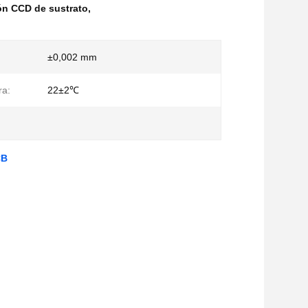
ón CCD de sustrato
,
±0,002 mm
ra:
22±2℃
CB