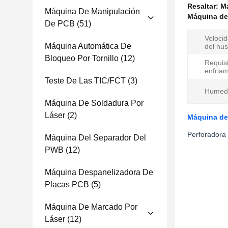
Resaltar:
Má
Máquina De Manipulación
Máquina de
De PCB
(51)
Veloci
Máquina Automática De
del husi
Bloqueo Por Tornillo
(12)
Requis
enfriam
Teste De Las TIC/FCT
(3)
Humed
Máquina De Soldadura Por
Láser
(2)
Máquina de 
Perforadora 
Máquina Del Separador Del
PWB
(12)
Máquina Despanelizadora De
Placas PCB
(5)
Máquina De Marcado Por
Láser
(12)