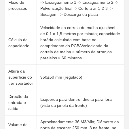
Fluxo de
-> Enxaguamento 1 -> Enxaguamento 2 ->
processos
Pulverização final -> Corte a ar 1-2-3 ->
Secagem -> Descarga da placa
Velocidade da correia de malha ajustável
de 0,1 a 1,5 metros por minuto; capacidade
Cálculo da
horária calculada com base no
capacidade
comprimento do PCBA/velocidade da
correia de malha × número de arranjos
paralelos × 60 minutos
Altura da
superfície do
950±50 mm (regulado)
transportador
Direção da
Esquerda para dentro, direita para fora
entrada e
(visto da janela da frente)
saída
Aproximadamente 36 M3/Min; Diâmetro da
Volume de
porta de escape: 250 mm, 3 na frente, no