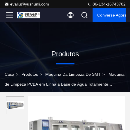
evaliu@yushunli.com
86-134-16743702
Converse Agora
Produtos
Casa
>
Produtos
>
Máquina Da Limpeza De SMT
>
Máquina
de Limpeza PCBA em Linha à Base de Água Totalmente
Automática com Construção em Aço Inoxidável para Produção
de PCBA