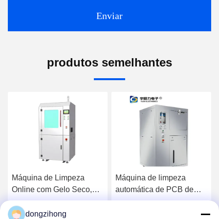
Enviar
produtos semelhantes
Máquina de Limpeza
Máquina de limpeza
Má
Online com Gelo Seco,
automática de PCB de
PCB
com Limpeza Não
alta eficiência com
Efi
Abrasiva, Sem Resíduos
reciclagem de líquidos e
por
dongzihong