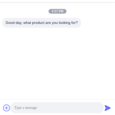
Praatje Nu
Praatje Nu
4:37 PM
Good day, what product are you looking for?
YUSH Electronic Technology Co.,Ltd
evaliu@yushunli.com
86-134-16743702
Vijfde verdieping, nee.10, Shanquan Road, Yongtou
Village, Chang'an Town, Dongguan City, provincie
Guangdong, China.
De Goede Kwaliteit van China SMT-productielijn
Leverancier. Copyright © 2025-2026 YUSH Electronic
Technology Co.,Ltd Alle rechten voorbehouden.