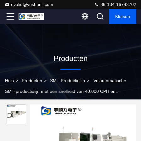
evaliu@yushunli.com
86-134-16743702
Kletsen
Producten
Huis
>
Producten
>
SMT-Productielijn
>
Volautomatische
SMT-productielijn met een snelheid van 40.000 CPH en
modulaire universele bank voor hoogprecisie PCB-assemblage