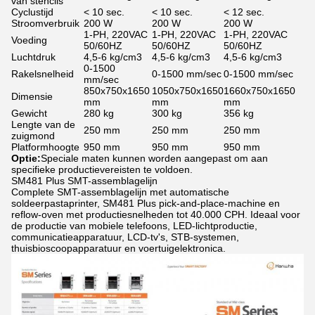
van stencils
Cyclustijd
< 10 sec.
< 10 sec.
< 12 sec.
Stroomverbruik
200 W
200 W
200 W
1-PH, 220VAC
1-PH, 220VAC
1-PH, 220VAC
Voeding
50/60HZ
50/60HZ
50/60HZ
Luchtdruk
4,5-6 kg/cm3
4,5-6 kg/cm3
4,5-6 kg/cm3
0-1500
Rakelsnelheid
0-1500 mm/sec
0-1500 mm/sec
mm/sec
850x750x1650
1050x750x1650
1660x750x1650
Dimensie
mm
mm
mm
Gewicht
280 kg
300 kg
356 kg
Lengte van de
250 mm
250 mm
250 mm
zuigmond
Platformhoogte
950 mm
950 mm
950 mm
Optie:
Speciale maten kunnen worden aangepast om aan
specifieke productievereisten te voldoen.
SM481 Plus SMT-assemblagelijn
Complete SMT-assemblagelijn met automatische
soldeerpastaprinter, SM481 Plus pick-and-place-machine en
reflow-oven met productiesnelheden tot 40.000 CPH. Ideaal voor
de productie van mobiele telefoons, LED-lichtproductie,
communicatieapparatuur, LCD-tv's, STB-systemen,
thuisbioscoopapparatuur en voertuigelektronica.