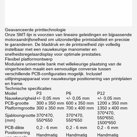
Geavanceerde printtechnologie
Onze SMT-lijn is voorzien van lineaire geleidingen en bijpassende
motoraandrijfsnelheid om uitzonderlijke printstabiliteit en precisie
te garanderen. De bladdruk en de printsnelheid zijn volledig
instelbaar met een nauwkeurige manometer en
snelheidsregelaardisplay voor optimale prestaties.
Flexibel platformontwerp
Modulaire universele bank met willekeurige plaatsing van de
vingerhoeden maakt een eenvoudige conversie tussen
verschillende PCB-configuraties mogelijk. Inclusief
uitlijningsapparaat voor nauwkeurige positionering van printplaten
en frame.
Technische specificaties
Model
P3
P6
P12
Nauwkeurigheid
+/- 0,05 mm
+/- 0,05 mm
+/- 0,05 mm
PCB-grootte
300 x 350 mm
600 x 350 mm
1200 x 350 mm
Platformgrootte
300 x 350 mm
700 x 400 mm
1350 x 400 mm
370*470,
Sjabloongrootte
370*470,
370*470,
550*650,
(mm)
550*650
550*650
1500*650
PCB-dikte
0,2 - 6 mm
0,2 - 6 mm
0,2 - 6 mm
Positionering
Handmatig
Handmatig
Handmatig