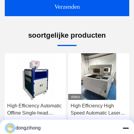
Verzenden
soortgelijke producten
video
video
High Efficiency High
Hoge Snelheid
Speed Automatic Laser
Volautomatische PCB
PCB Depaneling Machine
Lead Snijmachine
for SMT Production Line
dongzihong