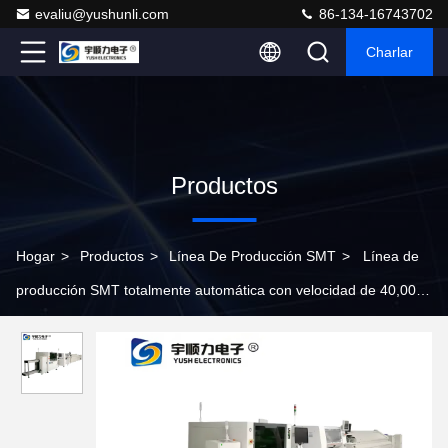
evaliu@yushunli.com
86-134-16743702
Charlar
Productos
Hogar
>
Productos
>
Línea De Producción SMT
>
Línea de
producción SMT totalmente automática con velocidad de 40,000
CPH y banco universal modular para ensamblaje de PCB de alta
precisión