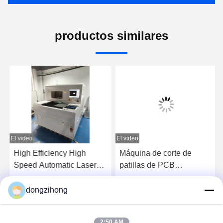
productos similares
El video
El video
High Efficiency High
Máquina de corte de
Speed Automatic Laser
patillas de PCB
PCB Depaneling Machine
totalmente automática de
for SMT Production Line
alta velocidad
dongzihong
Ahora Charle
Ahora Charle
2:50 AM