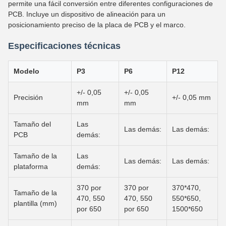
permite una fácil conversión entre diferentes configuraciones de
PCB. Incluye un dispositivo de alineación para un
posicionamiento preciso de la placa de PCB y el marco.
Especificaciones técnicas
Modelo
P3
P6
P12
+/- 0,05
+/- 0,05
Precisión
+/- 0,05 mm
mm
mm
Tamaño del
Las
Las demás:
Las demás:
PCB
demás:
Tamaño de la
Las
Las demás:
Las demás:
plataforma
demás:
370 por
370 por
370*470,
Tamaño de la
470, 550
470, 550
550*650,
plantilla (mm)
por 650
por 650
1500*650