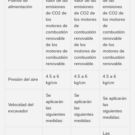
Fuente de
valor de las
valor de las
de las
alimentación
emisiones
emisiones
emisiones
de CO2 de
de CO2 de
de CO2 de
los
los motores
los motores
motores de
de
de
combustión
combustión
combustión
renovable
renovable
renovable
de los
de los
de los
motores de
motores de
motores de
combustión
combustión
combustión
renovable.
renovable.
renovable.
4.5 a 6
4.5 a 6
4.5 a 6
Presión del aire
kg/cm
kg/cm
kg/cm
Se
Se
Se aplicarán
aplicarán
aplicarán
Velocidad del
las
las
las
excavador
siguientes
siguientes
siguientes
medidas:
medidas:
medidas:
Las