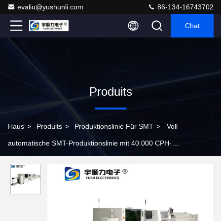
evaliu@yushunli.com
86-134-16743702
Chat
Produits
Haus
>
Produits
>
Produktionslinie Für SMT
>
Voll
automatische SMT-Produktionslinie mit 40.000 CPH-
Geschwindigkeit und modularer Universalbank für hochpräzise
PCB-Montage