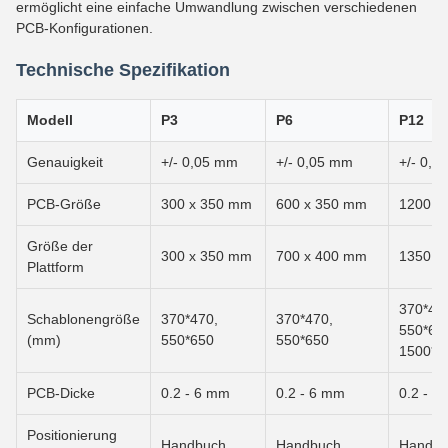
ermöglicht eine einfache Umwandlung zwischen verschiedenen
PCB-Konfigurationen.
Technische Spezifikation
Modell
P3
P6
P12
Genauigkeit
+/- 0,05 mm
+/- 0,05 mm
+/- 0,0
PCB-Größe
300 x 350 mm
600 x 350 mm
1200 x
Größe der
300 x 350 mm
700 x 400 mm
1350 x
Plattform
370*47
Schablonengröße
370*470,
370*470,
550*65
(mm)
550*650
550*650
1500*6
PCB-Dicke
0.2 - 6 mm
0.2 - 6 mm
0.2 - 6
Positionierung
Handbuch
Handbuch
Handbu