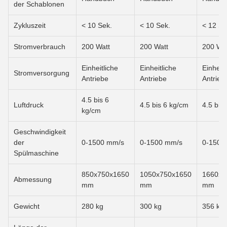
der Schablonen
Zykluszeit
< 10 Sek.
< 10 Sek.
< 12 Se
Stromverbrauch
200 Watt
200 Watt
200 Wat
Einheitliche
Einheitliche
Einheitl
Stromversorgung
Antriebe
Antriebe
Antrieb
4.5 bis 6
Luftdruck
4.5 bis 6 kg/cm
4.5 bis
kg/cm
Geschwindigkeit
der
0-1500 mm/s
0-1500 mm/s
0-1500
Spülmaschine
850x750x1650
1050x750x1650
1660x7
Abmessung
mm
mm
mm
Gewicht
280 kg
300 kg
356 kg