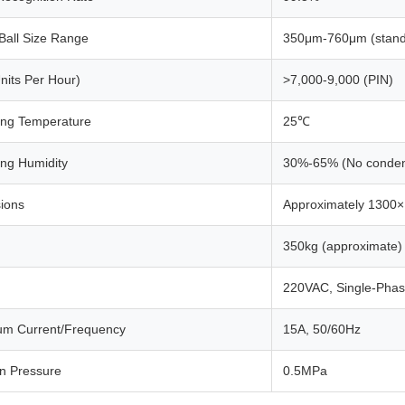
Ball Size Range
350μm-760μm (stan
nits Per Hour)
>7,000-9,000 (PIN)
ing Temperature
25℃
ing Humidity
30%-65% (No conden
ions
Approximately 1300
350kg (approximate)
220VAC, Single-Pha
m Current/Frequency
15A, 50/60Hz
en Pressure
0.5MPa