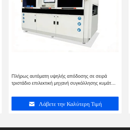
Υψηλής απόδοσης Πνευματική μηχανή για την
προσαρμογή πιεστή με 25000N Max Press Force
και 15mm Press Stroke
Λάβετε την Καλύτερη Τιμή