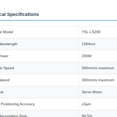
cal Specifications
e Model
YSL-LS200
Wavelength
1064nm
Power
200W
is Speed
500mm/s maximum
 Speed
300mm/s maximum
ype
Servo Motor
Positioning Accuracy
±5μm
Recognition Rate
99.5%