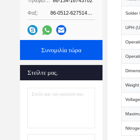
Τηλεφώνημα:
86-134-16743702
Φαξ:
86-0512-62751429
Solder 
UPH (U
Operat
Συνομιλία τώρα
Operat
Dimens
Στείλτε μας.
Weight
Voltage
Maximu
Nitrog