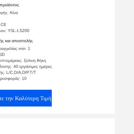
 προϊόντος
γής: Κίνα
H
 CE
λου: YSL-LS200
ς και αποστολής
αγγελίας min: 1
USD
πτομέρειες: ξύλινη θήκη
οσης: 40 εργάσιμες ημέρες
ς: L/C,D/A,D/P,T/T
προσφοράς: 10
ε την Καλύτερη Τιμή