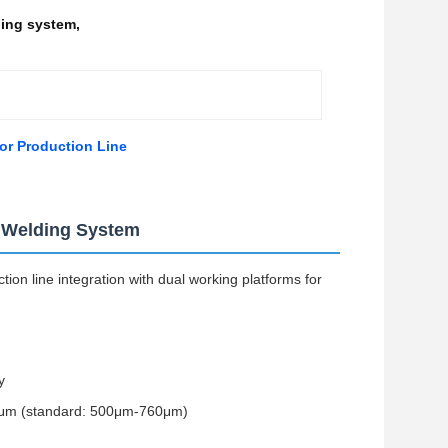
ding system
,
or Production Line
t Welding System
ion line integration with dual working platforms for
y
760μm (standard: 500μm-760μm)