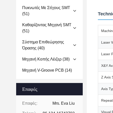
Πυκνωτές Με Στίχους SMT
Techni
(51)
Καθαρίζοντας Μηχανή SMT
(51)
Machin
Σύστημα Επιθεώρησης
Laser 
Όρασης
(40)
Laser 
Μηχανή Κοπής Λέιζερ
(38)
X&Y Ax
Μηχανή V-Groove PCB
(14)
Z Axis
Επαφές
Axis T
Repeat 
Επαφές:
Mrs. Eva Liu
Visual 