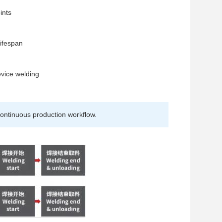
ints
n
lifespan
evice welding
ontinuous production workflow.