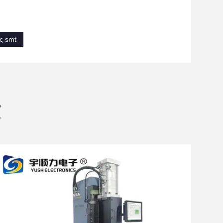
ς smt
α