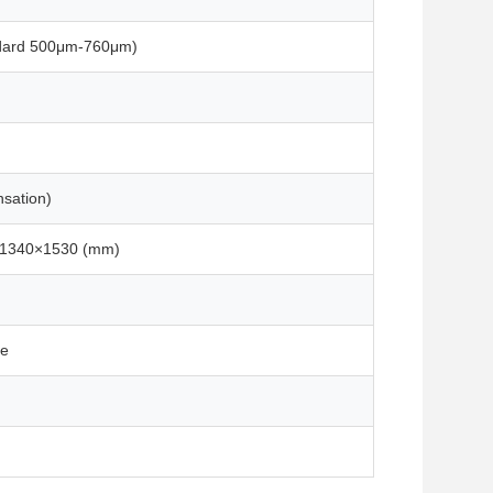
dard 500μm-760μm)
sation)
×1340×1530 (mm)
se