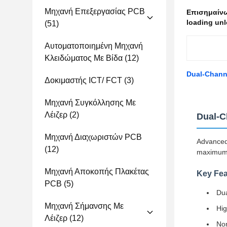
Μηχανή Επεξεργασίας PCB
Επισημαίν
loading unl
(51)
Αυτοματοποιημένη Μηχανή
Κλειδώματος Με Βίδα
(12)
Dual-Channe
Δοκιμαστής ICT/ FCT
(3)
Μηχανή Συγκόλλησης Με
Λέιζερ
(2)
Dual-C
Μηχανή Διαχωριστών PCB
Advanced 
(12)
maximum e
Μηχανή Αποκοπής Πλακέτας
Key Fea
PCB
(5)
Dua
Μηχανή Σήμανσης Με
Hig
Λέιζερ
(12)
Non