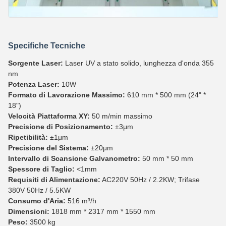
Specifiche Tecniche
Sorgente Laser:
Laser UV a stato solido, lunghezza d'onda 355
nm
Potenza Laser:
10W
Formato di Lavorazione Massimo:
610 mm * 500 mm (24" *
18")
Velocità Piattaforma XY:
50 m/min massimo
Precisione di Posizionamento:
±3μm
Ripetibilità:
±1μm
Precisione del Sistema:
±20μm
Intervallo di Scansione Galvanometro:
50 mm * 50 mm
Spessore di Taglio:
<1mm
Requisiti di Alimentazione:
AC220V 50Hz / 2.2KW; Trifase
380V 50Hz / 5.5KW
Consumo d'Aria:
516 m³/h
Dimensioni:
1818 mm * 2317 mm * 1550 mm
Peso:
3500 kg