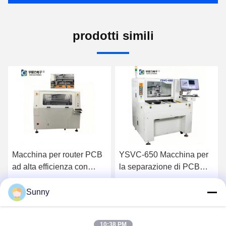
prodotti simili
YSVC-650 Macchina per
Macchina di
la separazione di PCB
depanellamento del router
con precisione di taglio ±
PCB di alta qualità e alta
0,01 mm, allineamento
efficienza YSVC-650
Sunny
Ora Chiacchieri
Ora Chiacchieri
con telecamera CCD e
robot X-Y ad alta velocità
10:38 PM