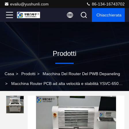
evaliu@yushunli.com
86-134-16743702
Chiacchierata
Prodotti
Casa
>
Prodotti
>
Macchina Del Router Del PWB Depaneling
>
Macchina Router PCB ad alta velocità e stabilità YSVC-650
con formato di lavorazione massimo 610X500mm e lunghezza
d'onda laser UV 355nm