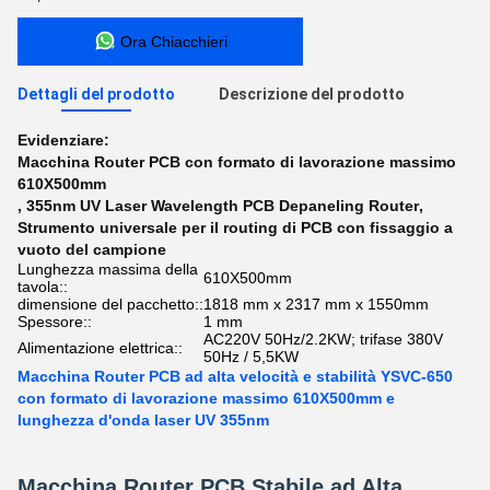
Ora Chiacchieri
Dettagli del prodotto
Descrizione del prodotto
Evidenziare:
Macchina Router PCB con formato di lavorazione massimo
610X500mm
,
355nm UV Laser Wavelength PCB Depaneling Router
,
Strumento universale per il routing di PCB con fissaggio a
vuoto del campione
Lunghezza massima della
610X500mm
tavola::
dimensione del pacchetto::
1818 mm x 2317 mm x 1550mm
Spessore::
1 mm
AC220V 50Hz/2.2KW; trifase 380V
Alimentazione elettrica::
50Hz / 5,5KW
Macchina Router PCB ad alta velocità e stabilità YSVC-650
con formato di lavorazione massimo 610X500mm e
lunghezza d'onda laser UV 355nm
Macchina Router PCB Stabile ad Alta