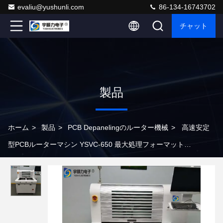
evaliu@yushunli.com
86-134-16743702
チャット
製品
ホーム
>
製品
>
PCB Depanelingのルーター機械
>
高速安定
型PCBルーターマシン YSVC-650 最大処理フォーマット
610X500mm 355nm UVレーザー波長