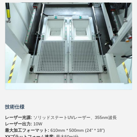
技術仕様
レーザー光源:
ソリッドステートUVレーザー、355nm波長
レーザー出力:
10W
最大加工フォーマット:
610mm * 500mm (24" * 18")
XYプラットフォーム速度:
最大50m/分