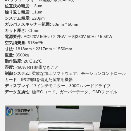
位置決め精度:
±3μm
繰り返し精度:
±1μm
システム精度:
±20μm
ガルバノスキャナー範囲:
50mm * 50mm
カット厚さ:
<1mm
電源要件:
AC220V 50Hz / 2.2KW; 三相380V 50Hz / 5.5KW
空気消費量:
516m³/h
寸法:
1818mm * 2317mm * 1550mm
重量:
3500kg
動作温度:
20℃ ±2℃
湿度:
<60% RH 結露なきこと
制御システム:
柔軟な加工ソフトウェア、モーションコントロール
カード、IPC制御を備えた産業用機器
ディスプレイ:
17インチモニター、300G+ハードドライブ
データ互換性:
標準Gコード、ガーバーデータ、CADファイル