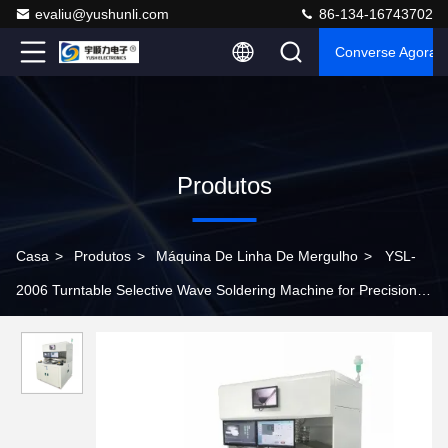
evaliu@yushunli.com
86-134-16743702
Converse Agora
Produtos
Casa
>
Produtos
>
Máquina De Linha De Mergulho
>
YSL-
2006 Turntable Selective Wave Soldering Machine for Precision
PCB Assembly