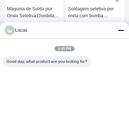
Máquina de Solda por
Soldagem seletiva por
M
Onda Seletiva Dividida
onda com bomba
YS-320S para PCB SMT
eletromagnética dupla
m
320x250mm
Lucas
Converse Agora
Converse Agora
1:45 PM
Good day, what product are you looking for?
YUSH Electronic Technology Co.,Ltd
evaliu@yushunli.com
86-134-16743702
5º andar, nº 10, Estrada Shanquan, Aldeia Yongtou,
Cidade de Chang'an, Cidade de Dongguan, província de
Guangdong, China.