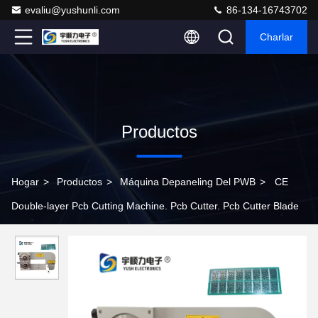
evaliu@yushunli.com
86-134-16743702
Charlar
Productos
Hogar
>
Productos
>
Máquina Depaneling Del PWB
>
CE
Double-layer Pcb Cutting Machine. Pcb Cutter. Pcb Cutter Blade