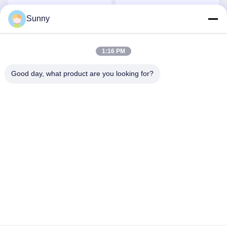
propulsion pneumatique
pneumatique à haut
avec coupeuse
rendement avec coupeur
Sunny
Causez Maintenant
Causez Maintenant
personnalisable pour
personnalisable pour
l'assemblage SMT
l'assemblage SMT
1:16 PM
Good day, what product are you looking for?
YUSH Electronic Technology Co.,Ltd
evaliu@yushunli.com
86-134-16743702
Au cinquième étage, non.10, Shanquan Road, village de
Yongtou, ville de Chang'an, ville de Dongguan, province du
Guangdong, Chine.
Bonne qualité de la Chine ligne de production SMT