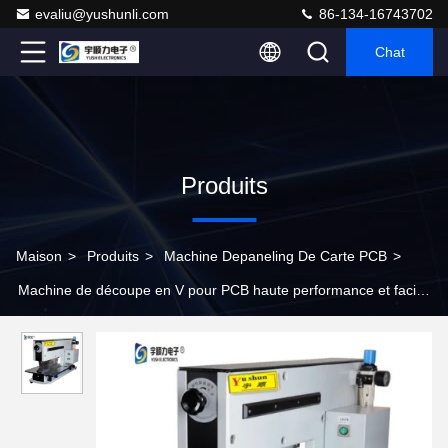
evaliu@yushunli.com
86-134-16743702
Chat
Produits
Maison
>
Produits
>
Machine Depaneling De Carte PCB
>
Machine de découpe en V pour PCB haute performance et facile
à utiliser avec 1 an de garantie pour la déconnexion de PCB